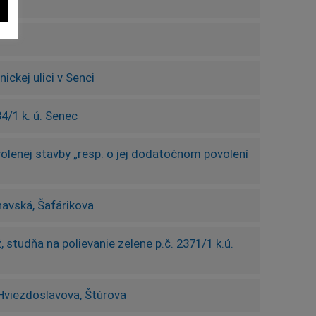
ckej ulici v Senci
4/1 k. ú. Senec
lenej stavby „resp. o jej dodatočnom povolení
navská, Šafárikova
studňa na polievanie zelene p.č. 2371/1 k.ú.
 Hviezdoslavova, Štúrova