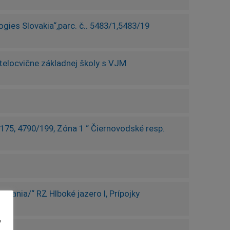
gies Slovakia“,parc. č.. 5483/1,5483/19
telocvične základnej školy s VJM
90/175, 4790/199, Zóna 1 “ Čiernovodské resp.
nania/“ RZ Hlboké jazero I, Prípojky
v