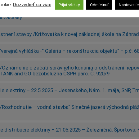
í zásielky
ookie.
Dozvedieť sa viac
.
Prijať všetky
Odmietnuť
Nastavenie
í zásielky
tnení stavby /Križovatka k novej základnej škole na Záhradni
erejná vyhláška -“ Galéria – rekonštrukcia objektu“ – p.č. 68
/Oznámenie o začatí správneho konania o odstránení nepovo
TANK and GO bezobslužná ČSPH parc. Č. 920/9
ie elektriny – 22.5.2025 – Jesenského, Nám. 1. mája, SNP, Tr
Rozhodnutie – vodná stavba“ Slnečné jazerá východná pláž, 
e distribúcie elektriny – 21.05.2025 – Železničná, Športová,