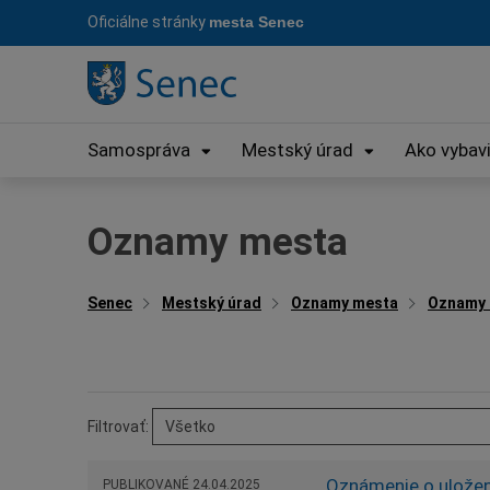
Preskočiť
Oficiálne stránky
mesta Senec
na
obsah
Samospráva
Mestský úrad
Ako vybav
Oznamy mesta
Senec
Mestský úrad
Oznamy mesta
Oznamy
Filtrovať:
Oznámenie o uložen
PUBLIKOVANÉ
24.04.2025