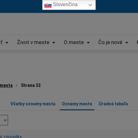
Slovenčina
iť
Život v meste
O meste
Čo je nové
 mesta
Strana 32
Všetky oznamy mesta
Oznamy mesta
Úradná tabuľa
í zásielky