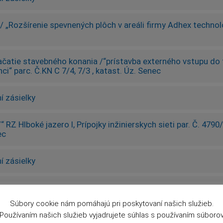
/ „Rozšírenie spevnených plôch v areáli firmy Adhex technolo
ačatie stavebného konania /“prístavba externého vstupu do 
i“ parc. Č.KN C 7/4, 7/3 , katast. Úz. Senec
í zásielky
“ RZ Hlboké jazero I, Prípojky inžinierskych sieti par. Č. 47
ec
í zásielky
známenie o začatí územného konania a nariadenie ústneho ko
 k pozemkom parc. Č. 4790/175,parc. Č. 4790/199
Súbory cookie nám pomáhajú pri poskytovaní našich služieb.
Používaním našich služieb vyjadrujete súhlas s používaním súboro