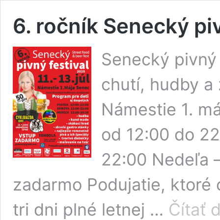
6. ročník Senecký piv
Senecký pivný f
chutí, hudby a 
Námestie 1. m
od 12:00 do 22
22:00 Nedeľa –
zadarmo Podujatie, ktoré o
tri dni plné letnej …
Čítať ď