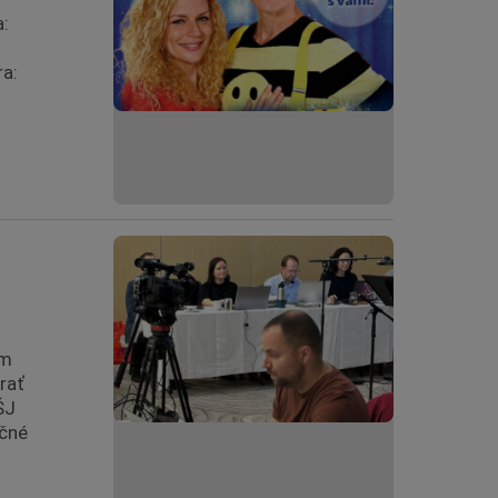
a:
ra:
ím
rať
ŠJ
ečné