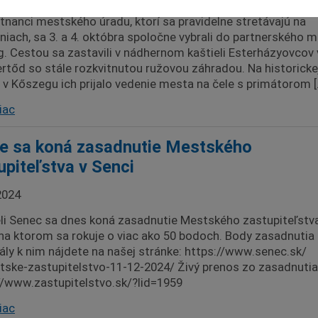
e mesta, poslanci mestského zastupiteľstva a vedúci
nanci mestského úradu, ktorí sa pravidelne stretávajú na
niach, sa 3. a 4. októbra spoločne vybrali do partnerského 
. Cestou sa zastavili v nádhernom kaštieli Esterházyovcov 
ertőd so stále rozkvitnutou ružovou záhradou. Na historicke
i v Kőszegu ich prijalo vedenie mesta na čele s primátorom [
iac
e sa koná zasadnutie Mestského
upiteľstva v Senci
2024
li Senec sa dnes koná zasadnutie Mestského zastupiteľstv
 na ktorom sa rokuje o viac ako 50 bodoch. Body zasadnutia
ály k nim nájdete na našej stránke: https://www.senec.sk/
ske-zastupitelstvo-11-12-2024/ Živý prenos zo zasadnutia
//www.zastupitelstvo.sk/?lid=1959
iac