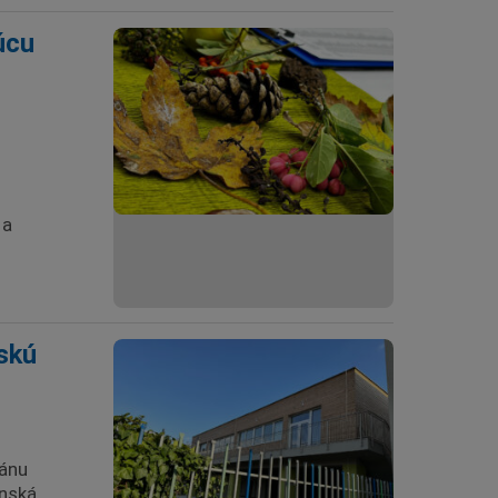
úcu
 a
skú
lánu
ynská