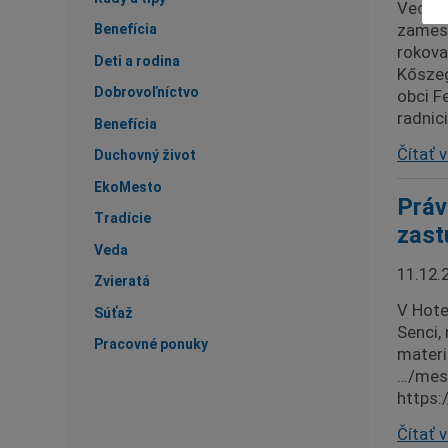
Vedeni
zamest
Benefícia
rokova
Deti a rodina
Kőszeg
Dobrovoľníctvo
obci F
radnic
Benefícia
Čítať v
Duchovný život
EkoMesto
Práv
Tradície
zast
Veda
11.12.
Zvieratá
V Hote
Súťaž
Senci,
Pracovné ponuky
materi
…/mest
https:
Čítať v