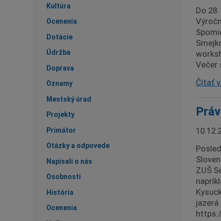
Kultúra
Do 28.
Výročn
Ocenenia
Spomie
Dotácie
Smejko
Údržba
worksh
Večer 
Doprava
Čítať v
Oznamy
Mestský úrad
Práv
Projekty
10.12.
Primátor
Otázky a odpovede
Posled
Sloven
Napísali o nás
ZUŠ Se
Osobnosti
naprík
Kysuck
História
jazerá
Ocenenia
https: