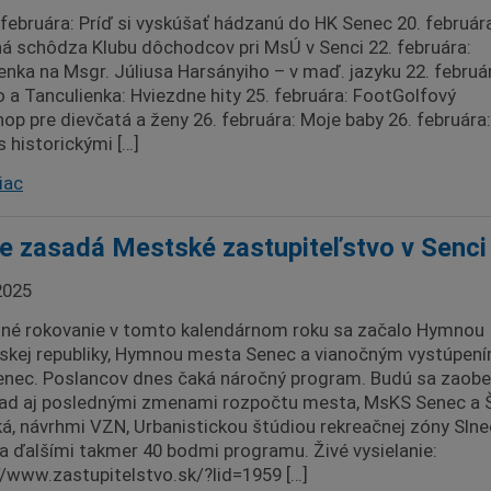
 februára: Príď si vyskúšať hádzanú do HK Senec 20. február
á schôdza Klubu dôchodcov pri MsÚ v Senci 22. februára:
nka na Msgr. Júliusa Harsányiho – v maď. jazyku 22. februá
 a Tanculienka: Hviezdne hity 25. februára: FootGolfový
op pre dievčatá a ženy 26. februára: Moje baby 26. februára:
s historickými […]
iac
e zasadá Mestské zastupiteľstvo v Senci
2025
né rokovanie v tomto kalendárnom roku sa začalo Hymnou
skej republiky, Hymnou mesta Senec a vianočným vystúpen
nec. Poslancov dnes čaká náročný program. Budú sa zaobe
lad aj poslednými zmenami rozpočtu mesta, MsKS Senec a 
á, návrhmi VZN, Urbanistickou štúdiou rekreačnej zóny Sln
 a ďalšími takmer 40 bodmi programu. Živé vysielanie:
//www.zastupitelstvo.sk/?lid=1959 […]