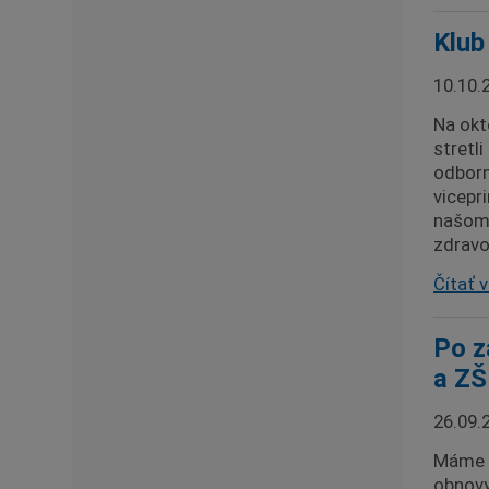
Klub
10.10.
Na okt
stretl
odborn
vicepr
našom 
zdravo
Čítať v
Po z
a ZŠ
26.09.
Máme ú
obnovy