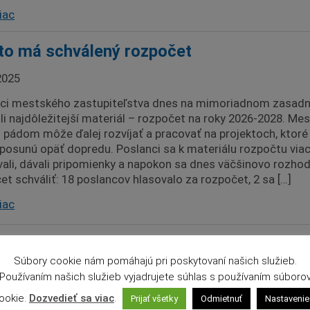
iac
o má schválený rozpočet
2025
ci mestského zastupiteľstva dnes na mimoriadnom zasadn
ili najdôležitejší materiál – rozpočet na roky 2026-2028. Me
 pádom môže ďalej rozvíjať a pracovať na projektoch, ktoré
posunú opäť dopredu. Poslanci sa k materiálu rozpočtu viac
vali, dávali pripomienky a napokon sa dnes väčšinovo rozhod
et schváliť: 18 poslancov hlasovalo za rozpočet, 2 sa […]
iac
cká delegácia navštívila partnerské mes
zeg
Súbory cookie nám pomáhajú pri poskytovaní našich služieb.
Používaním našich služieb vyjadrujete súhlas s používaním súboro
2025
ookie.
Dozvedieť sa viac
.
Prijať všetky
Odmietnuť
Nastavenie