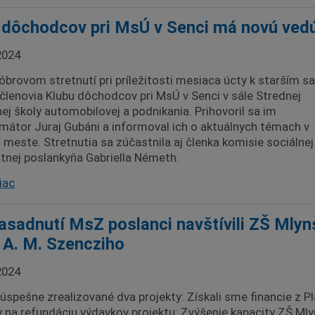
 dôchodcov pri MsÚ v Senci má novú ved
2024
óbrovom stretnutí pri príležitosti mesiaca úcty k starším sa
i členovia Klubu dôchodcov pri MsÚ v Senci v sále Strednej
ej školy automobilovej a podnikania. Prihovoril sa im
imátor Juraj Gubáni a informoval ich o aktuálnych témach v
meste. Stretnutia sa zúčastnila aj členka komisie sociálnej
tnej poslankyňa Gabriella Németh.
iac
asadnutí MsZ poslanci navštívili ZŠ Mlyn
 A. M. Szencziho
2024
spešne zrealizované dva projekty: Získali sme financie z P
 na refundáciu výdavkov projektu: Zvýšenie kapacity ZŠ Ml