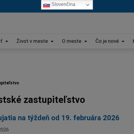
Slovenčina
iť
Život v meste
O meste
Čo je nové
piteľstvo
tské zastupiteľstvo
jatia na týždeň od 19. februára 2026
2026