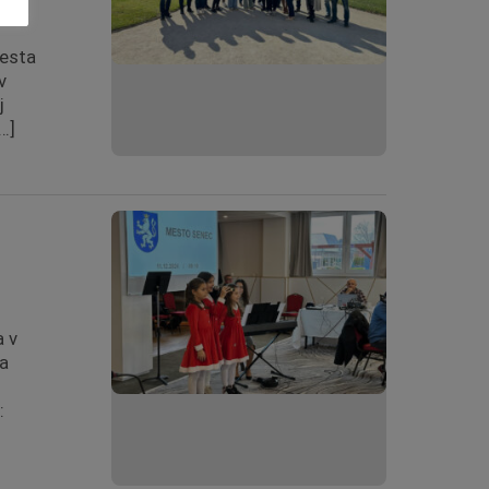
mesta
v
j
…]
a v
 a
: