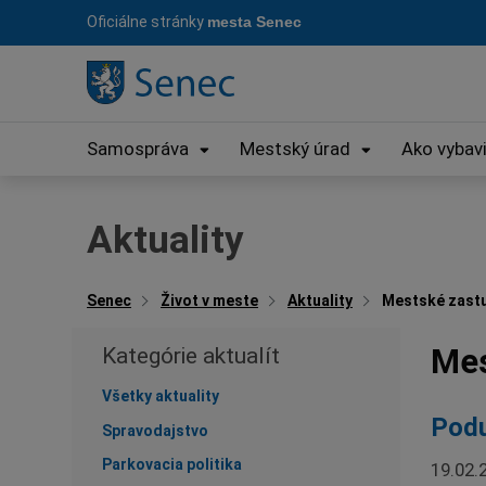
Preskočiť
Oficiálne stránky
mesta Senec
na
obsah
Samospráva
Mestský úrad
Ako vybav
Aktuality
Senec
Život v meste
Aktuality
Mestské zastu
Mes
Kategórie aktualít
Všetky aktuality
Podu
Spravodajstvo
Parkovacia politika
19.02.