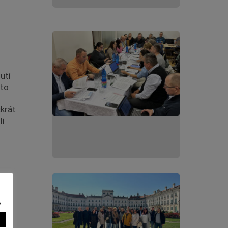
utí
sto
krát
li
to
v