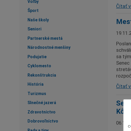
Voľby
Čítať v
Šport
Naše školy
Mest
Seniori
19.11.
Partnerské mestá
Poslan
Národnostné menšiny
schvál
sa tým
Podujatie
Senec 
Cyklomesto
stretá
Rekonštrukcia
rozpoč
História
Čítať v
Turizmus
Sene
Slnečné jazerá
Kős
Zdravotníctvo
Dobrovoľníctvo
06.10.
c
Rady a tipy