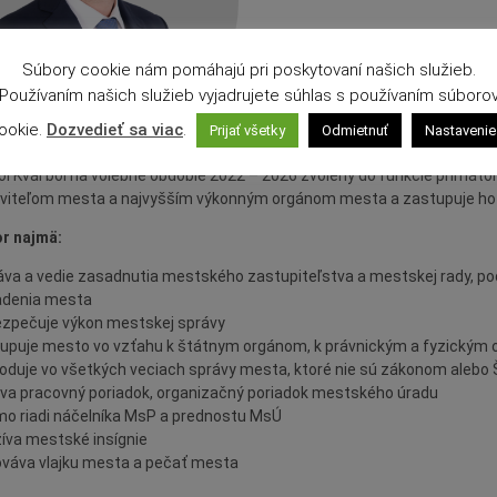
Súbory cookie nám pomáhajú pri poskytovaní našich služieb.
Používaním našich služieb vyjadrujete súhlas s používaním súboro
ookie.
Dozvedieť sa viac
.
Prijať všetky
Odmietnuť
Nastavenie
vol Kvál bol na volebné obdobie 2022 – 2026 zvolený do funkcie primáto
viteľom mesta a najvyšším výkonným orgánom mesta a zastupuje ho na
r najmä:
áva a vedie zasadnutia mestského zastupiteľstva a mestskej rady, po
adenia mesta
zpečuje výkon mestskej správy
upuje mesto vo vzťahu k štátnym orgánom, k právnickým a fyzickým
oduje vo všetkých veciach správy mesta, ktoré nie sú zákonom aleb
va pracovný poriadok, organizačný poriadok mestského úradu
mo riadi náčelníka MsP a prednostu MsÚ
íva mestské insígnie
váva vlajku mesta a pečať mesta