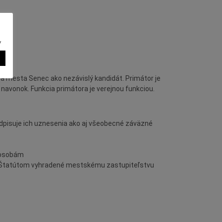
v
ra mesta Senec ako nezávislý kandidát. Primátor je
vonok. Funkcia primátora je verejnou funkciou.
dpisuje ich uznesenia ako aj všeobecné záväzné
 osobám
o Štatútom vyhradené mestskému zastupiteľstvu