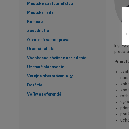
Mestské zastupiteľstvo
Mestská rada
Komisie
Zasadnutia
c
Otvorená samospráva
Ing. Pa
Úradná tabuľa
predsta
Všeobecne záväzné nariadenia
Primáto
Územné plánovanie
zvol
Verejné obstarávania
nari
zabe
Dotácie
zast
Voľby a referendá
rozh
vydá
pria
použ
ucho