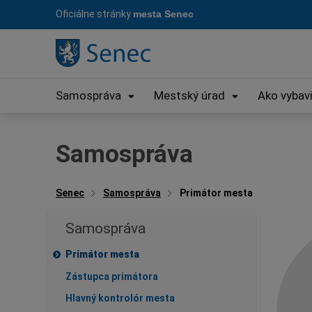
Preskočiť
Oficiálne stránky
mesta Senec
na
obsah
Samospráva
Mestský úrad
Ako vybav
Samospráva
Senec
Samospráva
Primátor mesta
Pri
Samospráva
me
Primátor mesta
Zástupca primátora
Hlavný kontrolór mesta