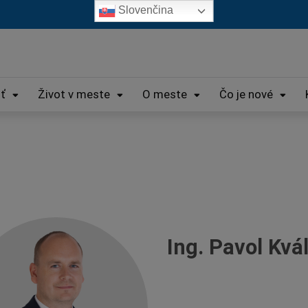
Slovenčina
iť
Život v meste
O meste
Čo je nové
mátor
Ing. Pavol Kvá
sta