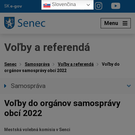
Preskočiť
Slovenčina
SK
e-gov
na
obsah
Menu
Voľby a referendá
Senec
Samospráva
Voľby a referendá
Voľby do
orgánov samosprávy obcí 2022
Samospráva
Primátor mesta
Voľby do orgánov samosprávy
Zástupca primátora
obcí 2022
Hlavný kontrolór mesta
Mestské zastupiteľstvo
Mestská volebná komisia v Senci
Mestská rada