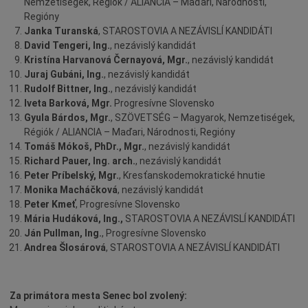
Nemzetiségek, Régiók / ALIANCIA – Maďari, Národnosti,
Regióny
Janka Turanská
, STAROSTOVIA A NEZÁVISLÍ KANDIDÁTI
David Tengeri, Ing.
, nezávislý kandidát
Kristína Harvanová Černayová, Mgr.
, nezávislý kandidát
Juraj Gubáni, Ing.
, nezávislý kandidát
Rudolf Bittner, Ing.
, nezávislý kandidát
Iveta Barková, Mgr.
Progresívne Slovensko
Gyula Bárdos, Mgr.
, SZÖVETSÉG – Magyarok, Nemzetiségek,
Régiók / ALIANCIA – Maďari, Národnosti, Regióny
Tomáš Mókoš, PhDr., Mgr.
, nezávislý kandidát
Richard Pauer, Ing. arch.
, nezávislý kandidát
Peter Príbelský, Mgr.
, Kresťanskodemokratické hnutie
Monika Macháčková
, nezávislý kandidát
Peter Kmeť
, Progresívne Slovensko
Mária Hudáková, Ing.,
STAROSTOVIA A NEZÁVISLÍ KANDIDÁTI
Ján Pullman, Ing.
, Progresívne Slovensko
Andrea Šlosárová
, STAROSTOVIA A NEZÁVISLÍ KANDIDÁTI
Za primátora mesta Senec bol zvolený: