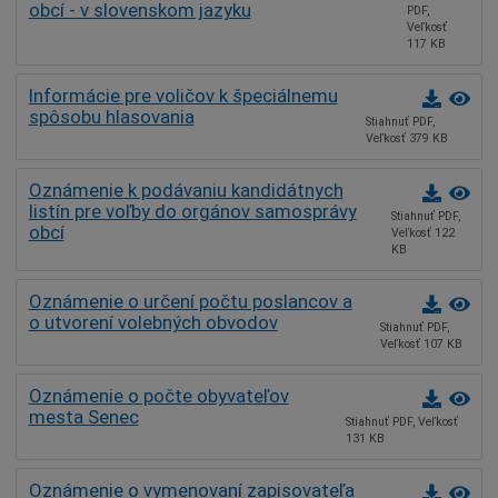
obcí - v slovenskom jazyku
PDF,
Veľkosť
117 KB
Informácie pre voličov k špeciálnemu
spôsobu hlasovania
Stiahnuť PDF,
Veľkosť 379 KB
Oznámenie k podávaniu kandidátnych
listín pre voľby do orgánov samosprávy
Stiahnuť PDF,
obcí
Veľkosť 122
KB
Oznámenie o určení počtu poslancov a
o utvorení volebných obvodov
Stiahnuť PDF,
Veľkosť 107 KB
Oznámenie o počte obyvateľov
mesta Senec
Stiahnuť PDF, Veľkosť
131 KB
Oznámenie o vymenovaní zapisovateľa