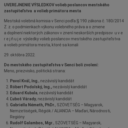
UVEREJNENIE VÝSLEDKOV
volieb poslancov mestského
Komisie
zastupiteľstva
a volieb primátora mesta
Zasadnutia
Mestská volebná komisia v Senci podľa § 190 zákona č. 180/2014
Otvorená samospráva
Z. z. o podmienkach výkonu volebného práva a o zmene
Úradná tabuľa
a doplnení niektorých zákonov v znení neskorších predpisov u v e
r e j ň u j e výsledky volieb poslancov mestského zastupiteľstva
Všeobecne záväzné nariadenia
a volieb primátora mesta, ktoré sa konali
Územné plánovanie
29. októbra 2022.
Verejné obstarávania
Do mestského zastupiteľstva v Senci boli zvolení:
Dotácie
Meno, priezvisko, politická strana:
Voľby a referendá
Pavol Kvál, Ing.
, nezávislý kandidát
Referendum 2026
Róbert Podolský, Ing.,
nezávislý kandidát
Eduard Kubala
, nezávislý kandidát
Voľby do orgánov samosprávy obcí 2026
Ľuboš Várady
, nezávislý kandidát
Voľby do orgánov samosprávnych krajov 2026
Gabriella Németh, PhDr.
, SZÖVETSÉG – Magyarok,
Voľby do orgánov samosprávy obcí 2022
Nemzetiségek, Régiók / ALIANCIA – Maďari, Národnosti,
Regióny
Rudolf Galambos, Mgr.
, SZÖVETSÉG – Magyarok,