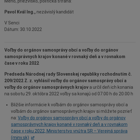
Meno, priezvisko, politická strana:
Pavol Kvál Ing.,
nezávislý kandidát
V Senci
Dátum: 30.10.2022
Voľby do orgánov samosprávy obcí a voľby do orgánov
samosprávnych krajov konané v rovnaký deň a v rovnakom
čase v roku 2022
Predseda Národnej rady Slovenskej republiky rozhodnutím č.
209/2022 Z. z. vyhlásil voľby do orgánov samosprávy obcí a
voľby do orgánov samosprávnych krajov
a určil deň ich konania
na sobotu 29. októbra 2022 voľby sa konajú od 07.00 h do 20.00 h
Bližšie informácie k voľbám do orgánov samosprávy obcí a
voľbám do orgánov samosprávnych krajov si môžete pozrieť
na:
Voľby do orgánov samosprávy obcí a voľby do orgánov
samosprávnych krajov konané v rovnaký deň a v rovnakom
čase v roku 2022, Ministerstvo vnútra SR – Verejná správa
(minv.sk)