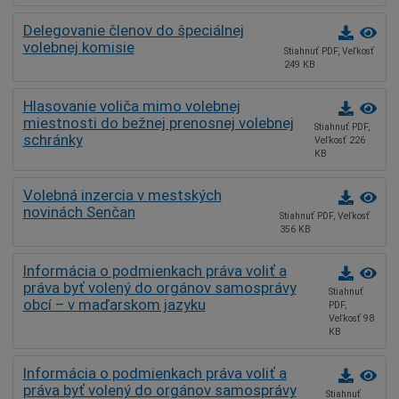
Delegovanie členov do špeciálnej
volebnej komisie
Stiahnuť PDF, Veľkosť
249 KB
Hlasovanie voliča mimo volebnej
miestnosti do bežnej prenosnej volebnej
Stiahnuť PDF,
schránky
Veľkosť 226
KB
Volebná inzercia v mestských
novinách Senčan
Stiahnuť PDF, Veľkosť
356 KB
Informácia o podmienkach práva voliť a
práva byť volený do orgánov samosprávy
Stiahnuť
obcí – v maďarskom jazyku
PDF,
Veľkosť 98
KB
Informácia o podmienkach práva voliť a
práva byť volený do orgánov samosprávy
Stiahnuť