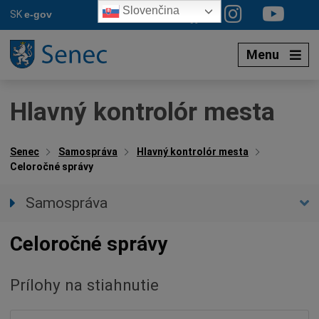
Preskočiť
Slovenčina
SK
e-gov
na
obsah
Menu
Hlavný kontrolór mesta
Senec
Samospráva
Hlavný kontrolór mesta
Celoročné správy
Samospráva
Primátor mesta
Celoročné správy
Zástupca primátora
Hlavný kontrolór mesta
Prílohy na stiahnutie
Plány kontrolnej činnosti
Celoročné správy