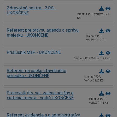
Zdravotná sestra - ZOS -
UKONČENÉ
Stiahnuť PDF, Veľkosť 123
KB
Referent pre právnu agendu a správu
majetku - UKONČENÉ
Stiahnuť PDF,
Veľkosť 152 KB
Príslušník MsP - UKONČENÉ
Stiahnuť PDF, Veľkosť 175 KB
Referent na úseku stavebného
poriadku - UKONČENÉ
Stiahnuť PDF,
Veľkosť 120 KB
Pracovník útv. ver. zelene údržby a
čistenia mesta - vodič UKONČENÉ
Stiahnuť PDF,
Veľkosť 114 KB
Referent evidencie a a administratívy