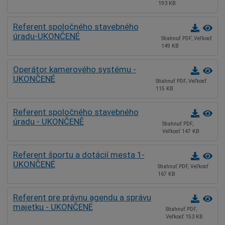
193 KB
Referent spoločného stavebného
úradu-UKONČENÉ
Stiahnuť PDF, Veľkosť
149 KB
Operátor kamerového systému -
UKONČENÉ
Stiahnuť PDF, Veľkosť
115 KB
Referent spoločného stavebného
úradu - UKONČENĚ
Stiahnuť PDF,
Veľkosť 147 KB
Referent športu a dotácií mesta 1-
UKONČENÉ
Stiahnuť PDF, Veľkosť
167 KB
Referent pre právnu agendu a správu
majetku - UKONČENÉ
Stiahnuť PDF,
Veľkosť 153 KB