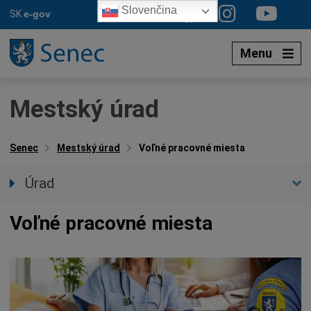
Preskočiť
Slovenčina
SK
e-gov
na
obsah
Menu
Mestský úrad
Senec
Mestský úrad
Voľné pracovné miesta
Úrad
Prednostka úradu
Voľné pracovné miesta
Úradné hodiny
Úradné sekcie
Oznamy mesta
Agendy (Životné situácie)
Povinné zverejňovanie