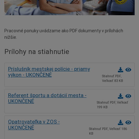
Rozpočet mesta
Projekty mesta
Voľné pracovné miesta
Pracovné ponuky uvádzame ako PDF dokumenty v prílohách
nižšie.
Archív pracovných ponúk
Komunikácia v maďarskom jazyku
Prílohy na stiahnutie
Príslušník mestskej polície - priamy
výkon - UKONČENÉ
Stiahnuť PDF,
Veľkosť 83 KB
Referent športu a dotácií mesta -
UKONČENÉ
Stiahnuť PDF, Veľkosť
199 KB
Opatrovateľka v ZOS -
UKONČENÉ
Stiahnuť PDF, Veľkosť 186
KB