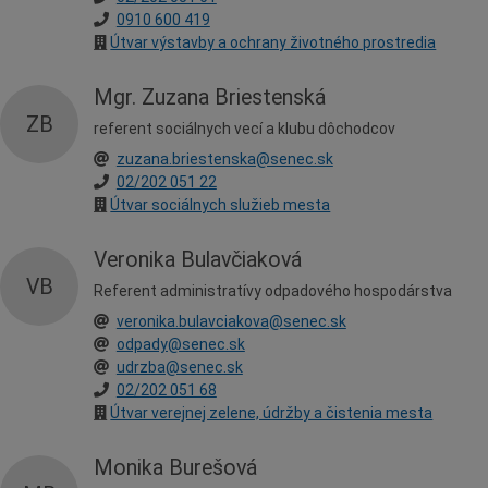
0910 600 419
Útvar výstavby a ochrany životného prostredia
Mgr. Zuzana Briestenská
ZB
referent sociálnych vecí a klubu dôchodcov
zuzana.briestenska@senec.sk
02/202 051 22
Útvar sociálnych služieb mesta
Veronika Bulavčiaková
VB
Referent administratívy odpadového hospodárstva
veronika.bulavciakova@senec.sk
odpady@senec.sk
udrzba@senec.sk
02/202 051 68
Útvar verejnej zelene, údržby a čistenia mesta
Monika Burešová