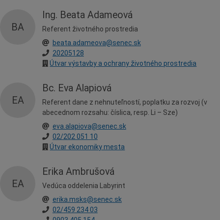
Ing. Beata Adameová
BA
Referent životného prostredia
beata.adameova@senec.sk
20205128
Útvar výstavby a ochrany životného prostredia
Bc. Eva Alapiová
EA
Referent dane z nehnuteľností, poplatku za rozvoj (v
abecednom rozsahu: číslica, resp. Li – Sze)
eva.alapiova@senec.sk
02/202 051 10
Útvar ekonomiky mesta
Erika Ambrušová
EA
Vedúca oddelenia Labyrint
erika.msks@senec.sk
02/459 234 03