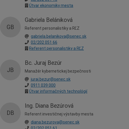
Útvar ekonomiky mesta
Gabriela Belániková
GB
Referent personalistiky a RĽZ
gabriela.belanikova@senec.sk
02/202 051 66
Referent personalistiky a RĽZ
Bc. Juraj Bezúr
JB
Manažér kybernetickej bezpečnosti
juraj.bezur@senec.sk
0911 039 000
Útvar informačných technológií
Ing. Diana Bezúrová
DB
Referent investičnej výstavby mesta
diana.bezurova@senec.sk
02/202 051 61