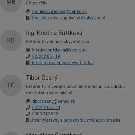
MB
Účtovníčka
monika.buresova@senec.sk
Útvar školstva a spoločný školský úrad
Ing. Kristína Buttková
KB
Referent evidencie obyvateľstva
kristina.buttkova@senec.sk
02/202 051 19
Referent evidencie obyvateľstva
Tibor Časný
TČ
Referent pre verejné osvetlenie a technickú údržbu
mestských komunikácií
tibor.casny@senec.sk
02/202 051 44
0903 212 539
Útvar výstavby a ochrany životného prostredia