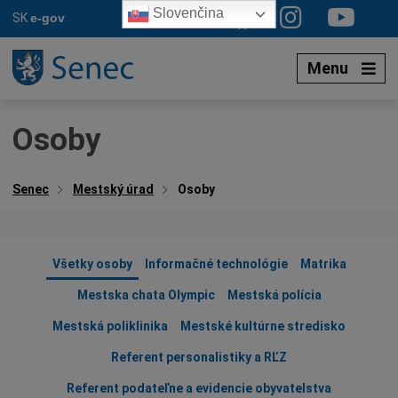
Preskočiť
Slovenčina
SK
e-gov
na
obsah
Menu
Osoby
Senec
Mestský úrad
Osoby
Všetky osoby
Informačné technológie
Matrika
Mestska chata Olympic
Mestská polícia
Mestská poliklinika
Mestské kultúrne stredisko
Referent personalistiky a RĽZ
Referent podateľne a evidencie obyvatelstva