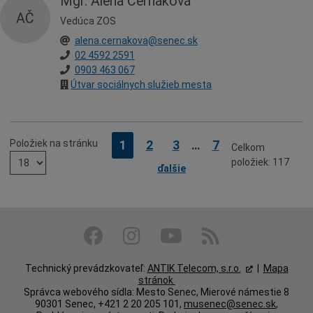
Mgr. Alena Černáková
AČ
Vedúca ZOS
alena.cernakova@senec.sk
02 4592 2591
0903 463 067
Útvar sociálnych služieb mesta
Položiek na stránku
Strana
Strana
Strana
Strana
1
2
3
…
7
Celkom
položiek: 117
ďalšie
Technický prevádzkovateľ:
ANTIK Telecom, s.r.o.
|
Mapa
stránok
Správca webového sídla: Mesto Senec, Mierové námestie 8
90301 Senec, +421 2 20 205 101,
musenec@senec.sk
,