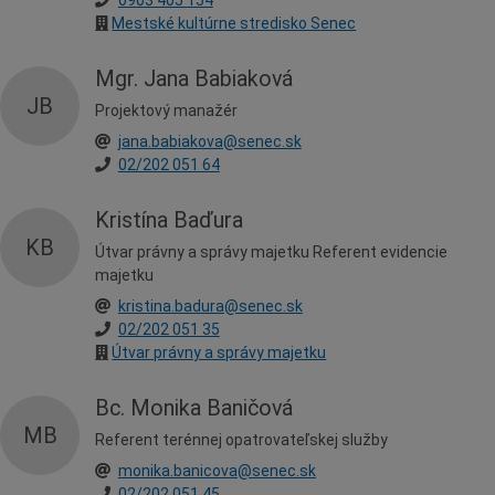
0903 405 154
Mestské kultúrne stredisko Senec
Mgr. Jana Babiaková
JB
Projektový manažér
jana.babiakova@senec.sk
02/202 051 64
Kristína Baďura
KB
Útvar právny a správy majetku Referent evidencie
majetku
kristina.badura@senec.sk
02/202 051 35
Útvar právny a správy majetku
Bc. Monika Baničová
MB
Referent terénnej opatrovateľskej služby
monika.banicova@senec.sk
02/202 051 45