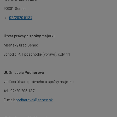
Agendy (Životné situácie)
90301 Senec
Povinné zverejňovanie
02/2020 5137
Rozpočet mesta
Projekty mesta
Útvar právny a správy majetku
Voľné pracovné miesta
Mestský úrad Senec
Komunikácia v maďarskom jazyku
vchod č. 4, I. poschodie (vpravo), č.dv. 11
JUDr. Lucia Podhorová
vedúca útvaru právneho a správy majetku
tel.: 02/20 205 137
E-mail:
podhoroval@senec.sk