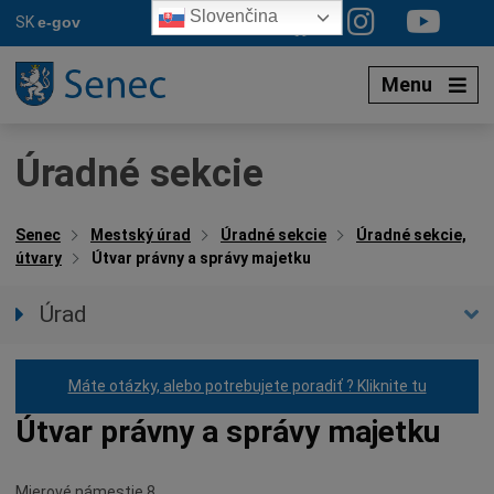
Preskočiť
Slovenčina
SK
e-gov
na
obsah
Menu
Úradné sekcie
Senec
Mestský úrad
Úradné sekcie
Úradné sekcie,
útvary
Útvar právny a správy majetku
Úrad
Prednostka úradu
Úradné hodiny
Máte otázky, alebo potrebujete poradiť ? Kliknite tu
Úradné sekcie
Útvar právny a správy majetku
Organizačná štruktúra
Oznamy mesta
Mierové námestie 8