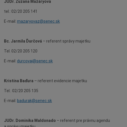
JUDr. Zuzana Mažáryová
tel.: 02/20 205 141
E-mail:
mazaryovaz@senec.sk
Bc. Jarmila Ďurčová
– referent správy majetku
Tel. 02/20 205 120
E-mail:
durcovaj@senec.sk
Kristína Baďura
– referent evidencie majetku
Tel.: 02/20 205 135
E-mail:
badurak@senec.sk
JUDr. Dominika Maldonado
– referent pre právnu agendu
a správu majetku