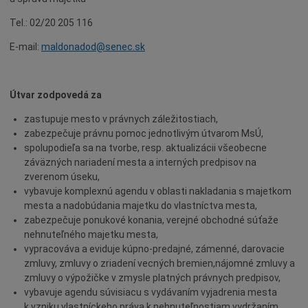
Tel.: 02/20 205 116
E-mail:
maldonadod@senec.sk
Útvar zodpovedá za
zastupuje mesto v právnych záležitostiach,
zabezpečuje právnu pomoc jednotlivým útvarom MsÚ,
spolupodieľa sa na tvorbe, resp. aktualizácii všeobecne
záväzných nariadení mesta a interných predpisov na
zverenom úseku,
vybavuje komplexnú agendu v oblasti nakladania s majetkom
mesta a nadobúdania majetku do vlastníctva mesta,
zabezpečuje ponukové konania, verejné obchodné súťaže
nehnuteľného majetku mesta,
vypracováva a eviduje kúpno-predajné, zámenné, darovacie
zmluvy, zmluvy o zriadení vecných bremien,nájomné zmluvy a
zmluvy o výpožičke v zmysle platných právnych predpisov,
vybavuje agendu súvisiacu s vydávaním vyjadrenia mesta
k vzniku vlastníckeho práva k nehnuteľnostiam vydržaním