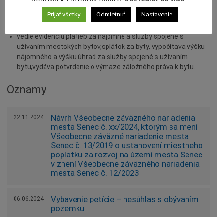
údajov,
Prijať všetky
Odmietnuť
Nastavenie
zabezpečuje vymáhanie pohľadávok mesta,pripravuje
podklady k exekučným konaniam,
vedie evidenciu platieb za nájomné a služby spojené s
užívaním mestských bytov,splátok za byty, vypočítava výšku
nájomného a výšku úhrad za služby spojené s užívaním
bytu,vydáva potvrdenie o výmaze záložného práva k bytu.
Oznamy
Návrh Všeobecne záväzného nariadenia
22.11.2024
mesta Senec č. xx/2024, ktorým sa mení
Všeobecne záväzné nariadenie mesta
Senec č. 13/2019 o ustanovení miestneho
poplatku za rozvoj na území mesta Senec
v znení Všeobecne záväzného nariadenia
mesta Senec č. 12/2023
Vybavenie petície – nesúhlas s obývaním
06.06.2024
pozemku