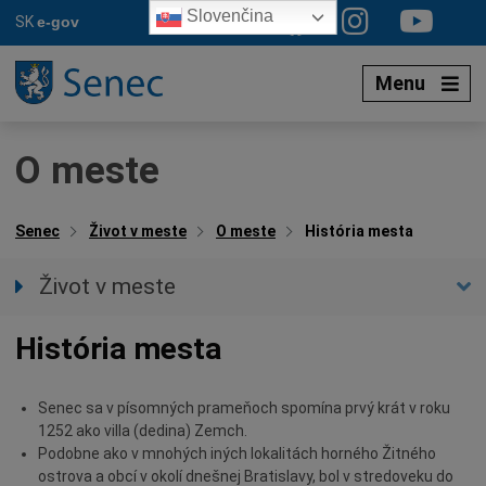
Preskočiť
Slovenčina
SK
e-gov
na
obsah
Menu
O meste
Senec
Život v meste
O meste
História mesta
Život v meste
Aktuality
História mesta
Aplikácia SENEC
Podujatia
Senec sa v písomných prameňoch spomína prvý krát v roku
Mestská polícia
1252 ako villa (dedina) Zemch.
Mestské noviny SENČAN
Podobne ako v mnohých iných lokalitách horného Žitného
ostrova a obcí v okolí dnešnej Bratislavy, bol v stredoveku do
Organizácie