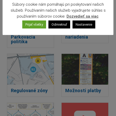
Súbory cookie nám pomáhajú pri poskytovaní našich
služieb. Používaním našich služieb vyjadrujete súhlas s
používaním súborov cookie.
Dozvedieť sa viac
.
Prijať všetky
Odmietnuť
Nastavenie
Aktuality z
Všeobecne
kategórie
záväzné
Parkovacia
nariadenia
politika
Regulované zóny
Možnosti platby