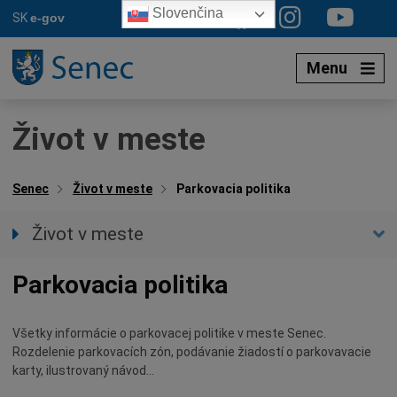
Preskočiť
Slovenčina
SK
e-gov
na
obsah
Menu
Život v meste
Senec
Život v meste
Parkovacia politika
Život v meste
Aktuality
Parkovacia politika
Aplikácia SENEC
Podujatia
Všetky informácie o parkovacej politike v meste Senec.
Mestská polícia
Rozdelenie parkovacích zón, podávanie žiadostí o parkovavacie
Mestské noviny SENČAN
karty, ilustrovaný návod…
Organizácie