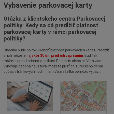
Vybavenie parkovacej karty
Kultúra
Školstvo
Otázka z klientskeho centra Parkovacej
Šport
politiky: Kedy sa dá predĺžiť platnosť
parkovacej karty v rámci parkovacej
Doprava
politiky?
Parkovacia politika
Podávanie žiadostí online
Onedlho bude po roku končiť platnosť parkovacích kariet. Predĺžiť
Ilustrovaný návod ParkDots
si ich môžete
najskôr 30 dní pred ich vypršaním
. Buď tak
môžete urobiť priamo v aplikácii Parkdots alebo ak Vám viac
Potrebujete poradiť?
vyhovuje osobná návšteva, môžete prísť do Tureckého domu
Regulované zóny
počas stránkových hodín. Tam Vám všetko pomôžu vybaviť.
Parkovacie karty
Parkovanie zdarma
Mestá s parkovacou politikou
Najčastejšie otázky k parkovacej politike
Aktuality v kategórii parkovacia politika
Všeobecne záväzné nariadenia k parkovacej politike