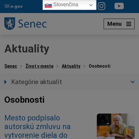
Preskočiť
Slovenčina
SK
e-gov
na
obsah
Menu
Aktuality
Senec
Život v meste
Aktuality
Osobnosti
Kategórie aktualít
Všetky aktuality
Osobnosti
Spravodajstvo
Parkovacia politika
Mesto podpísalo
Kultúra
autorskú zmluvu na
Ocenenia
vytvorenie diela do
Dotácie