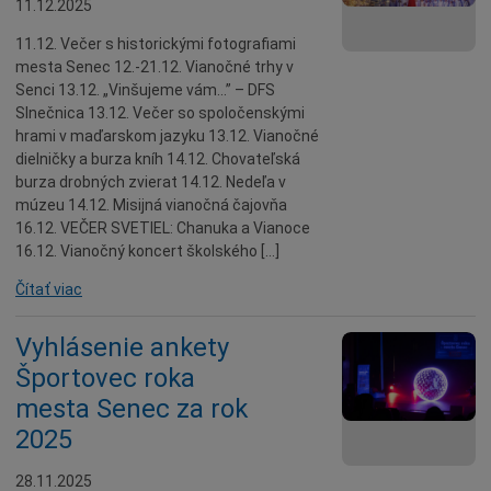
11.12.2025
11.12. Večer s historickými fotografiami
mesta Senec 12.-21.12. Vianočné trhy v
Senci 13.12. „Vinšujeme vám…” – DFS
Slnečnica 13.12. Večer so spoločenskými
hrami v maďarskom jazyku 13.12. Vianočné
dielničky a burza kníh 14.12. Chovateľská
burza drobných zvierat 14.12. Nedeľa v
múzeu 14.12. Misijná vianočná čajovňa
16.12. VEČER SVETIEL: Chanuka a Vianoce
16.12. Vianočný koncert školského […]
Čítať viac
Vyhlásenie ankety
Športovec roka
mesta Senec za rok
2025
28.11.2025