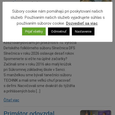
hodnotených
detských folklórnych
Súbory cookie nám pomáhajú pri poskytovaní našich
súborov
služieb. Používaním našich služieb vyjadrujete súhlas s
používaním súborov cookie.
Dozvedieť sa viac
.
08.02.2026
Prijať všetky
Odmietnuť
Nastavenie
Rozhovor s Jurajom a Karin
Kosztolányiovcami pri príležitosti 10. výročia
Detského folklórneho súboru Slnečnica DFS
Slnečnica v roku 2026 oslavuje desať rokov.
Spomeniete si ešte na úplné začiatky?
Začínali sme v roku 2016 ako malý krúžok
pri Súkromnej základnej škole v Senci.
S manželkou sme bývalí tanečníci súboru
TECHNIK a mali sme veľkú chuť pracovať
s deťmi. Nacvičovali sme dvakrát do týždňa
a prihlásených bolo […]
Čítať viac
Primátor odovzdal