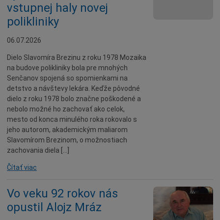
vstupnej haly novej
Údržba
polikliniky
Doprava
06.07.2026
Oznamy
Dielo Slavomíra Brezinu z roku 1978 Mozaika
Mestský úrad
na budove polikliniky bola pre mnohých
Projekty
Senčanov spojená so spomienkami na
detstvo a návštevy lekára. Keďže pôvodné
Primátor
dielo z roku 1978 bolo značne poškodené a
Otázky a odpovede
nebolo možné ho zachovať ako celok,
mesto od konca minulého roka rokovalo s
Napísali o nás
jeho autorom, akademickým maliarom
Osobnosti
Slavomírom Brezinom, o možnostiach
zachovania diela […]
História
Čítať viac
Ocenenia
Voľby
Vo veku 92 rokov nás
Šport
opustil Alojz Mráz
Naše školy