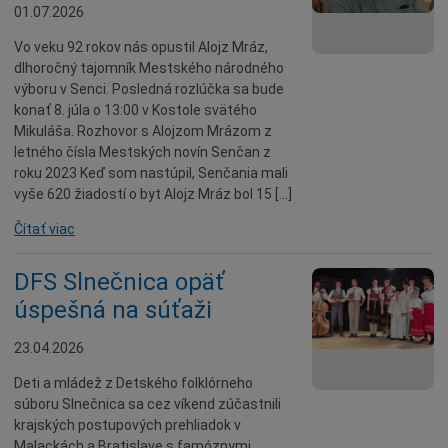
01.07.2026
Seniori
Vo veku 92 rokov nás opustil Alojz Mráz,
Partnerské mestá
dlhoročný tajomník Mestského národného
Národnostné menšiny
výboru v Senci. Posledná rozlúčka sa bude
konať 8. júla o 13:00 v Kostole svätého
Podujatie
Mikuláša. Rozhovor s Alojzom Mrázom z
Cyklomesto
letného čísla Mestských novín Senčan z
roku 2023 Keď som nastúpil, Senčania mali
Rekonštrukcia
vyše 620 žiadostí o byt Alojz Mráz bol 15 […]
História
Čítať viac
Turizmus
Slnečné jazerá
DFS Slnečnica opäť
úspešná na súťaži
Zdravotníctvo
Dobrovoľníctvo
23.04.2026
Rady a tipy
Deti a mládež z Detského folklórneho
Benefícia
súboru Slnečnica sa cez víkend zúčastnili
krajských postupových prehliadok v
Deti a rodina
Malackách a Bratislave s famóznymi