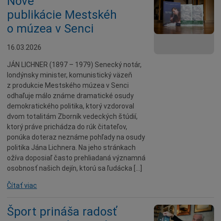
Nové
publikácie Mestskéh
o múzea v Senci
16.03.2026
JÁN LICHNER (1897 – 1979) Senecký notár,
londýnsky minister, komunistický väzeň
z produkcie Mestského múzea v Senci
odhaľuje málo známe dramatické osudy
demokratického politika, ktorý vzdoroval
dvom totalitám Zborník vedeckých štúdií,
ktorý práve prichádza do rúk čitateľov,
ponúka doteraz neznáme pohľady na osudy
politika Jána Lichnera. Na jeho stránkach
ožíva doposiaľ často prehliadaná významná
osobnosť našich dejín, ktorú sa ľudácka […]
Čítať viac
Šport prináša radosť