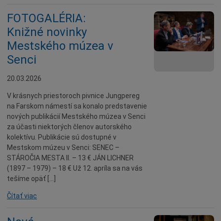
FOTOGALÉRIA:
Knižné novinky
Mestského múzea v
Senci
20.03.2026
V krásnych priestoroch pivnice Jungpereg
na Farskom námestí sa konalo predstavenie
nových publikácií Mestského múzea v Senci
za účasti niektorých členov autorského
kolektívu. Publikácie sú dostupné v
Mestskom múzeu v Senci: SENEC –
STÁROČIA MESTA II. – 13 € JÁN LICHNER
(1897 – 1979) – 18 € Už 12. apríla sa na vás
tešíme opäť […]
Čítať viac