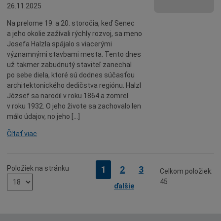
26.11.2025
Na prelome 19. a 20. storočia, keď Senec
a jeho okolie zažívali rýchly rozvoj, sa meno
Josefa Halzla spájalo s viacerými
významnými stavbami mesta. Tento dnes
už takmer zabudnutý staviteľ zanechal
po sebe diela, ktoré sú dodnes súčasťou
architektonického dedičstva regiónu. Halzl
József sa narodil v roku 1864 a zomrel
v roku 1932. O jeho živote sa zachovalo len
málo údajov, no jeho […]
Čítať viac
Položiek na stránku
Strana
Strana
Strana
1
2
3
Celkom položiek:
45
ďalšie