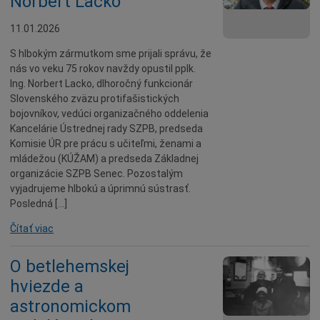
Norbert Lacko
11.01.2026
S hlbokým zármutkom sme prijali správu, že
nás vo veku 75 rokov navždy opustil pplk.
Ing. Norbert Lacko, dlhoročný funkcionár
Slovenského zväzu protifašistických
bojovníkov, vedúci organizačného oddelenia
Kancelárie Ústrednej rady SZPB, predseda
Komisie ÚR pre prácu s učiteľmi, ženami a
mládežou (KÚŽAM) a predseda Základnej
organizácie SZPB Senec. Pozostalým
vyjadrujeme hlbokú a úprimnú sústrasť.
Posledná […]
Čítať viac
O betlehemskej
hviezde a
astronomickom