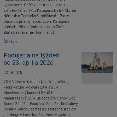
Dobrovoľníctvo
výsledkami. Šaffova ostroha – súťaž
sólistov tanečníkov Kategória Deti – Michal
Benefícia
Németh a Tamarka Straňáková – Zlaté
Duchovný život
pásmo s priamym postupom Kategória
Juniori – Viktor Baďura a Laura Žofčin –
EkoMesto
Zlaté pásmo s návrhom na […]
Tradície
Čítať viac
Veda
Zvieratá
Podujatia na týždeň
od 23. apríla 2026
Súťaž
Pracovné ponuky
23.04.2026
23.4. Večer s historickými fotografiami,
ktoré vstúpili do dejín 23.4. a 25.4.
Absolventský koncert SZUŠ R.
Madarászovej 25.4. Brigáda pre členov SRZ
Senec 24.-26.4. Foodfest 25.-26.4. Krištáľový
pohár v Senci: viac než polstoročná tradícia
jachtingu – Lode budú na vode v sobotu