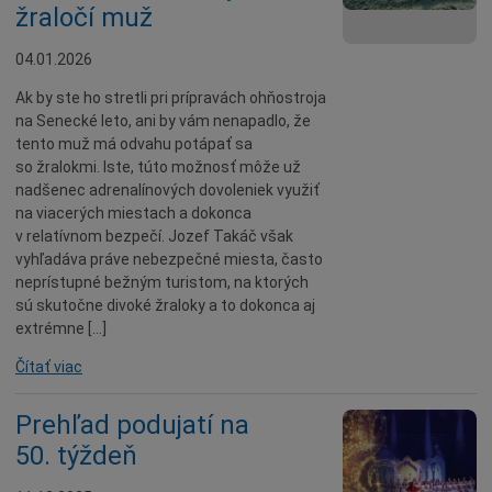
žraločí muž
04.01.2026
Ak by ste ho stretli pri prípravách ohňostroja
na Senecké leto, ani by vám nenapadlo, že
tento muž má odvahu potápať sa
so žralokmi. Iste, túto možnosť môže už
nadšenec adrenalínových dovoleniek využiť
na viacerých miestach a dokonca
v relatívnom bezpečí. Jozef Takáč však
vyhľadáva práve nebezpečné miesta, často
neprístupné bežným turistom, na ktorých
sú skutočne divoké žraloky a to dokonca aj
extrémne […]
Čítať viac
Prehľad podujatí na
50. týždeň