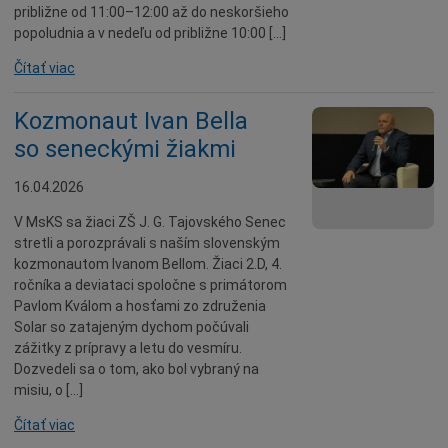
približne od 11:00–12:00 až do neskoršieho
popoludnia a v nedeľu od približne 10:00 […]
Čítať viac
Kozmonaut Ivan Bella
so seneckými žiakmi
16.04.2026
V MsKS sa žiaci ZŠ J. G. Tajovského Senec
stretli a porozprávali s naším slovenským
kozmonautom Ivanom Bellom. Žiaci 2.D, 4.
ročníka a deviataci spoločne s primátorom
Pavlom Kválom a hosťami zo združenia
Solar so zatajeným dychom počúvali
zážitky z prípravy a letu do vesmíru.
Dozvedeli sa o tom, ako bol vybraný na
misiu, o […]
Čítať viac