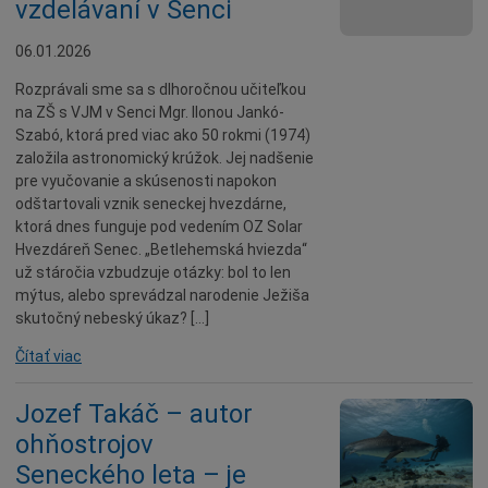
vzdelávaní v Senci
06.01.2026
Rozprávali sme sa s dlhoročnou učiteľkou
na ZŠ s VJM v Senci Mgr. Ilonou Jankó-
Szabó, ktorá pred viac ako 50 rokmi (1974)
založila astronomický krúžok. Jej nadšenie
pre vyučovanie a skúsenosti napokon
odštartovali vznik seneckej hvezdárne,
ktorá dnes funguje pod vedením OZ Solar
Hvezdáreň Senec. „Betlehemská hviezda“
už stáročia vzbudzuje otázky: bol to len
mýtus, alebo sprevádzal narodenie Ježiša
skutočný nebeský úkaz? […]
Čítať viac
Jozef Takáč – autor
ohňostrojov
Seneckého leta – je