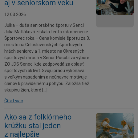
aj v seniorskom veku
12.03.2026
Julka – duša seniorského športu v Senci
Júlia Matláková získala tento rok ocenenie
Športovec roka – Cena komisie športu za 3.
miesto na Celoslovenských športových
hrách seniorov a 1. miesto na Okresných
športových hrách v Senci. Pôsobí vo výbore
ZO JDS Senec, kde zodpovedá za oblasť
športových aktivít. Svoju prácu vykonáva
s veľkým nasadením a neúnavne motivuje
členov k pravidelnému pohybu. Založila tiež
skupinu žien, ktoré […]
Čítať viac
Ako sa z folklórneho
krúžku stal jeden
z najlepšie