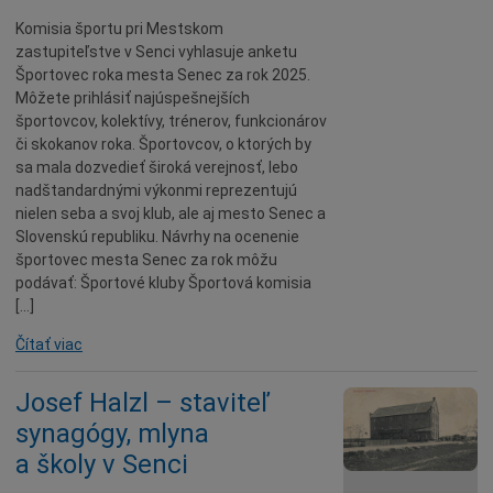
Komisia športu pri Mestskom
zastupiteľstve v Senci vyhlasuje anketu
Športovec roka mesta Senec za rok 2025.
Môžete prihlásiť najúspešnejších
športovcov, kolektívy, trénerov, funkcionárov
či skokanov roka. Športovcov, o ktorých by
sa mala dozvedieť široká verejnosť, lebo
nadštandardnými výkonmi reprezentujú
nielen seba a svoj klub, ale aj mesto Senec a
Slovenskú republiku. Návrhy na ocenenie
športovec mesta Senec za rok môžu
podávať: Športové kluby Športová komisia
[…]
Čítať viac
Josef Halzl – staviteľ
synagógy, mlyna
a školy v Senci