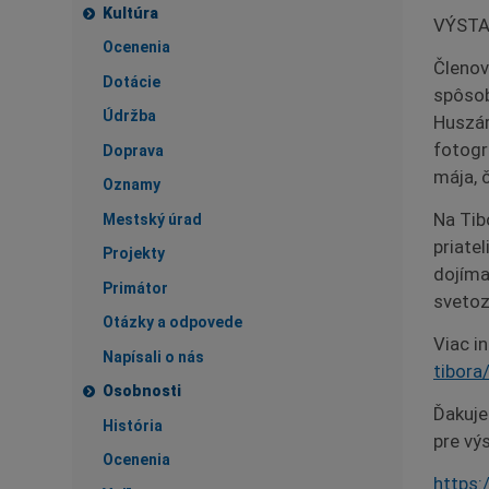
Kultúra
VÝSTA
Ocenenia
Členov
Dotácie
spôsob
Údržba
Huszár
fotogr
Doprava
mája, 
Oznamy
Na Tib
Mestský úrad
priatel
Projekty
dojíma
Primátor
sveto
Otázky a odpovede
Viac i
Napísali o nás
tibora
Osobnosti
Ďakuje
História
pre vý
Ocenenia
https: