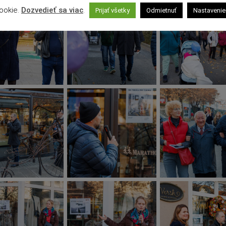
ookie.
Dozvedieť sa viac
.
Prijať všetky
Odmietnuť
Nastavenie