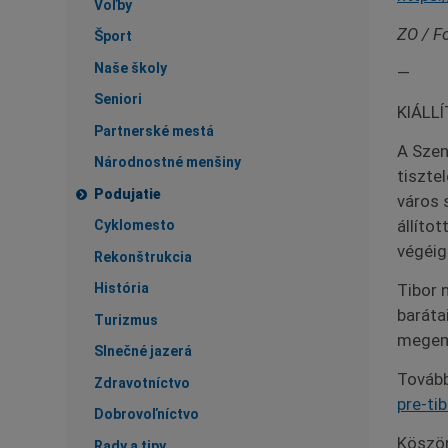
Voľby
ZO / Fo
Šport
Naše školy
—
Seniori
KIÁLL
Partnerské mestá
A Szen
Národnostné menšiny
tiszte
Podujatie
város 
állíto
Cyklomesto
végéig
Rekonštrukcia
História
Tibor 
baráta
Turizmus
megeml
Slnečné jazerá
Tovább
Zdravotníctvo
pre-ti
Dobrovoľníctvo
Köszön
Rady a tipy