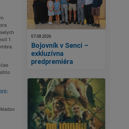
ým
ora
bielych
07.08.2026
stí 1.
Bojovník v Senci –
embra.
exkluzívna
predpremiéra
počas
tohto
pre-
ýkladov