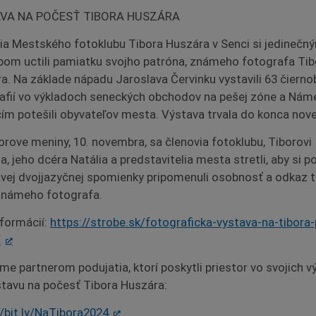
VA NA POČESŤ TIBORA HUSZÁRA
ia Mestského fotoklubu Tibora Huszára v Senci si jedinečn
om uctili pamiatku svojho patróna, známeho fotografa Tib
a. Na základe nápadu Jaroslava Červinku vystavili 63 čierno
afií vo výkladoch seneckých obchodov na pešej zóne a Náme
čím potešili obyvateľov mesta. Výstava trvala do konca nov
orove meniny, 10. novembra, sa členovia fotoklubu, Tiborovi
ia, jeho dcéra Natália a predstavitelia mesta stretli, aby si 
vej dvojjazyčnej spomienky pripomenuli osobnosť a odkaz 
známeho fotografa.
nformácií:
https://strobe.sk/fotograficka-vystava-na-tibora-
/
me partnerom podujatia, ktorí poskytli priestor vo svojich v
stavu na počesť Tibora Huszára:
//bit.ly/NaTibora2024