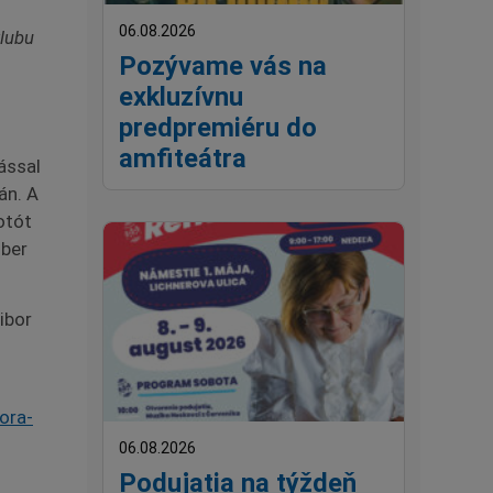
06.08.2026
klubu
Pozývame vás na
exkluzívnu
predpremiéru do
amfiteátra
ással
án. A
otót
mber
ibor
ora-
06.08.2026
Podujatia na týždeň