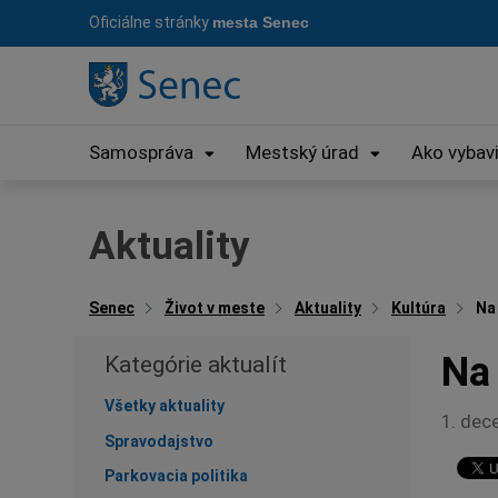
Preskočiť
Oficiálne stránky
mesta Senec
na
obsah
Samospráva
Mestský úrad
Ako vybav
Aktuality
Senec
Život v meste
Aktuality
Kultúra
Na
Na 
Kategórie aktualít
Všetky aktuality
1. dec
Spravodajstvo
Parkovacia politika