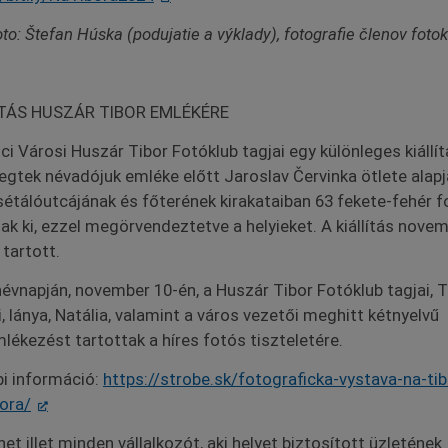
to: Štefan Húska (podujatie a výklady), fotografie členov foto
ÍTÁS HUSZÁR TIBOR EMLÉKÉRE
ci Városi Huszár Tibor Fotóklub tagjai egy különleges kiállít
legtek névadójuk emléke előtt Jaroslav Červinka ötlete alapj
sétálóutcájának és főterének kirakataiban 63 fekete-fehér f
ttak ki, ezzel megörvendeztetve a helyieket. A kiállítás nove
 tartott.
névnapján, november 10-én, a Huszár Tibor Fotóklub tagjai, T
i, lánya, Natália, valamint a város vezetői meghitt kétnyelvű
ékezést tartottak a híres fotós tiszteletére.
i információ:
https://strobe.sk/fotograficka-vystava-na-tib
bora/
et illet minden vállalkozót, aki helyet biztosított üzletének