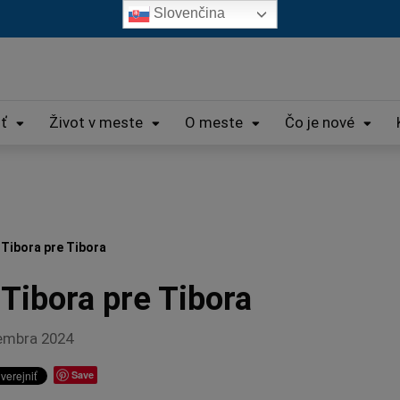
Slovenčina
iť
Život v meste
O meste
Čo je nové
 Tibora pre Tibora
Tibora pre Tibora
embra 2024
Save