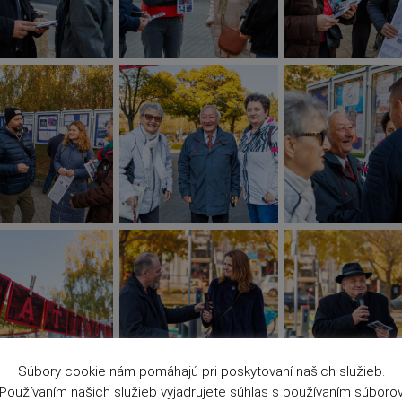
Súbory cookie nám pomáhajú pri poskytovaní našich služieb.
Používaním našich služieb vyjadrujete súhlas s používaním súboro