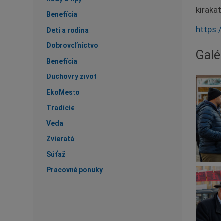
kiraka
Benefícia
https:
Deti a rodina
Dobrovoľníctvo
Galé
Benefícia
Duchovný život
EkoMesto
Tradície
Veda
Zvieratá
Súťaž
Pracovné ponuky