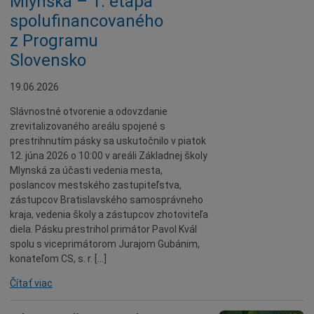
Mlynská – 1. etapa“
Dobrovoľníctvo
spolufinancovaného
Benefícia
z Programu
Duchovný život
Slovensko
EkoMesto
19.06.2026
Tradície
Slávnostné otvorenie a odovzdanie
Veda
zrevitalizovaného areálu spojené s
prestrihnutím pásky sa uskutočnilo v piatok
Zvieratá
12. júna 2026 o 10:00 v areáli Základnej školy
Súťaž
Mlynská za účasti vedenia mesta,
poslancov mestského zastupiteľstva,
Pracovné ponuky
zástupcov Bratislavského samosprávneho
kraja, vedenia školy a zástupcov zhotoviteľa
diela. Pásku prestrihol primátor Pavol Kvál
spolu s viceprimátorom Jurajom Gubánim,
konateľom CS, s. r. […]
Čítať viac