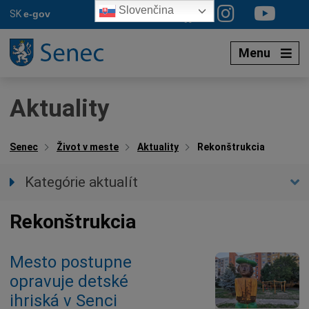
Preskočiť
Slovenčina
SK
e-gov
na
obsah
Menu
Aktuality
Senec
Život v meste
Aktuality
Rekonštrukcia
Kategórie aktualít
Všetky aktuality
Rekonštrukcia
Spravodajstvo
Parkovacia politika
Mesto postupne
Kultúra
opravuje detské
Ocenenia
ihriská v Senci
Dotácie