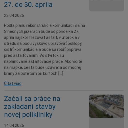
27. do 30. apríla
23.04.2026
Podľa plánu rekonštrukcie komunikácií sa na
Slnečných jazerách bude od pondelka 27.
apríla najskôr frézovať asfalt, v utorok a v
stredu sa budú výškovo upravovať poklopy,
čistiť komunikácie a bude sa robiť príprava
pred asfaltovaním. Vo štvrtok sú
naplánované asfaltovacie práce. Ako vidíte
na mapke, cesta bude uzavretá od modrej
brány za bufetom pri kurtoch […]
Čítať viac
Začali sa práce na
zakladaní stavby
novej polikliniky
14.04.2026