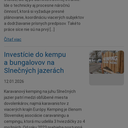
Ide o technicky aj procesne náročnú
činnosť, ktorá si vyžaduje presné
plánovanie, koordináciu viacerých subjektov
a dodržiavanie prísnych predpisov. Takéto
práce síce nie sú na prvý […]
Čítať viac
Investície do kempu
a bungalovov na
Slnečných jazerách
12.01.2026
Karavanový kemping na juhu Slnečných
jazier patrí medzi obľúbené miesta
dovolenkárov, najmä karavanistov z
viacerých krajín Európy. Kemping je členom
Slovenskej asociácie caravaningu a
cempingu, ktorá mu udelila 3 hviezdičky zo 4
možných. Od roku 2023 prebieha postupná