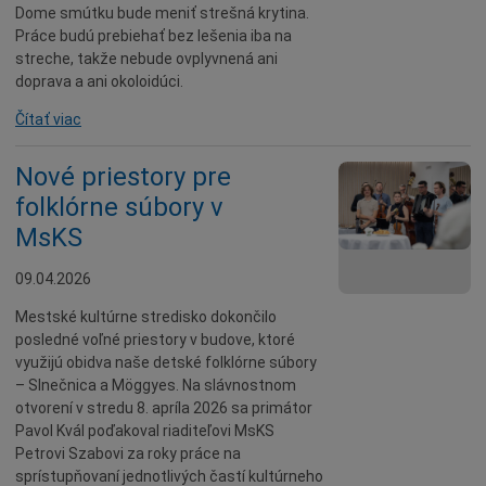
Dome smútku bude meniť strešná krytina.
Práce budú prebiehať bez lešenia iba na
streche, takže nebude ovplyvnená ani
doprava a ani okoloidúci.
Čítať viac
Nové priestory pre
folklórne súbory v
MsKS
09.04.2026
Mestské kultúrne stredisko dokončilo
posledné voľné priestory v budove, ktoré
využijú obidva naše detské folklórne súbory
– Slnečnica a Möggyes. Na slávnostnom
otvorení v stredu 8. apríla 2026 sa primátor
Pavol Kvál poďakoval riaditeľovi MsKS
Petrovi Szabovi za roky práce na
sprístupňovaní jednotlivých častí kultúrneho