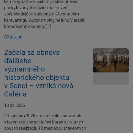
kempingu, ktorej cieľom je skvalitnenie
poskytovaných služieb na úroveň
zodpovedajúcu súčasným štandardom
karavaningu. Autokemping na juhu V areáli
bol osadený moderný […]
Čítať viac
Začala sa obnova
ďalšieho
významného
historického objektu
v Senci – vzniká nová
Galéria
13.02.2026
29. januára 2026 sme oficiálne odovzdali
stavenisko zhotoviteľovi Noran s.r.o. a tým
spustili realizáciu 12 mesiacov stavebných