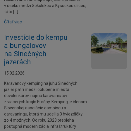
v úseku medzi Sokolskou a Kysuckou ulicou,
táto […]
Čítať viac
Investície do kempu
a bungalovov
na Slnečných
jazerách
15.02.2026
Karavanový kemping na juhu Slnečných
jazier patrí medzi obľúbené miesta
dovolenkárov, najmä karavanistov
z viacerých krajín Európy. Kemping je členom
Slovenskej asociácie campingu a
caravaningu, ktorá mu udelila 3 hviezdičky
zo 4 možných. Od roku 2023 prebieha
postupná modernizácia infraštruktúry