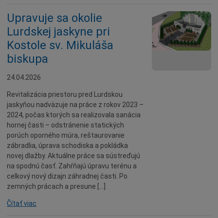
Upravuje sa okolie
Lurdskej jaskyne pri
Kostole sv. Mikuláša
biskupa
24.04.2026
Revitalizácia priestoru pred Lurdskou
jaskyňou nadväzuje na práce z rokov 2023 –
2024, počas ktorých sa realizovala sanácia
hornej časti – odstránenie statických
porúch oporného múra, reštaurovanie
zábradlia, úprava schodiska a pokládka
novej dlažby. Aktuálne práce sa sústreďujú
na spodnú časť. Zahŕňajú úpravu terénu a
celkový nový dizajn záhradnej časti. Po
zemných prácach a presune […]
Čítať viac