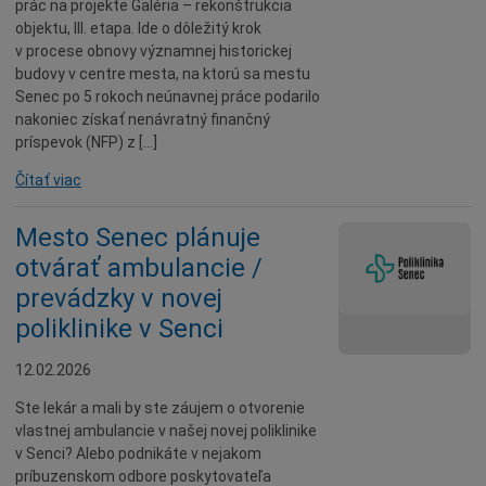
prác na projekte Galéria – rekonštrukcia
objektu, III. etapa. Ide o dôležitý krok
v procese obnovy významnej historickej
budovy v centre mesta, na ktorú sa mestu
Senec po 5 rokoch neúnavnej práce podarilo
nakoniec získať nenávratný finančný
príspevok (NFP) z […]
Čítať viac
Mesto Senec plánuje
otvárať ambulancie /
prevádzky v novej
poliklinike v Senci
12.02.2026
Ste lekár a mali by ste záujem o otvorenie
vlastnej ambulancie v našej novej poliklinike
v Senci? Alebo podnikáte v nejakom
príbuzenskom odbore poskytovateľa