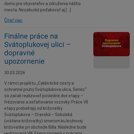
domu pre obyvateľov a združenia nášho
mesta. Nezabudol poďakovať aj […]
Čítať viac
Finálne práce na
Svätoplukovej ulici –
dopravné
upozornenie
30.03.2026
V rámci projektu „Cyklistické cesty a
ochranné pruhy Svätoplukova ulica, Senec“
sa začali realizovať posledné dve etapy –
frézovanie a asfaltovanie vozovky. Práce VII.
etapy prebiehajú od križovatky
Svätoplukova – Oravská – Sokolská
(vrátane križovatky) smerom ku kruhovej
križovatke pri obchode Billa. Následne bude
realizovaná VIII. Etapa spojená s prácami