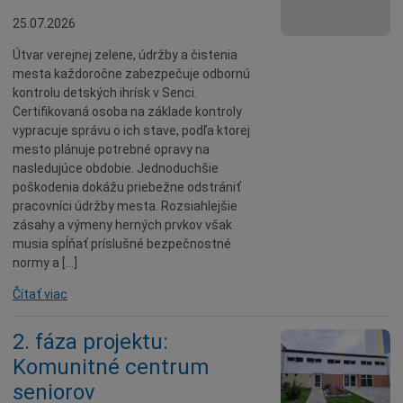
25.07.2026
Údržba
Doprava
Útvar verejnej zelene, údržby a čistenia
mesta každoročne zabezpečuje odbornú
Oznamy
kontrolu detských ihrísk v Senci.
Mestský úrad
Certifikovaná osoba na základe kontroly
vypracuje správu o ich stave, podľa ktorej
Projekty
mesto plánuje potrebné opravy na
Primátor
nasledujúce obdobie. Jednoduchšie
poškodenia dokážu priebežne odstrániť
Otázky a odpovede
pracovníci údržby mesta. Rozsiahlejšie
Napísali o nás
zásahy a výmeny herných prvkov však
musia spĺňať príslušné bezpečnostné
Osobnosti
normy a […]
História
Čítať viac
Ocenenia
2. fáza projektu:
Voľby
Komunitné centrum
Šport
seniorov
Naše školy