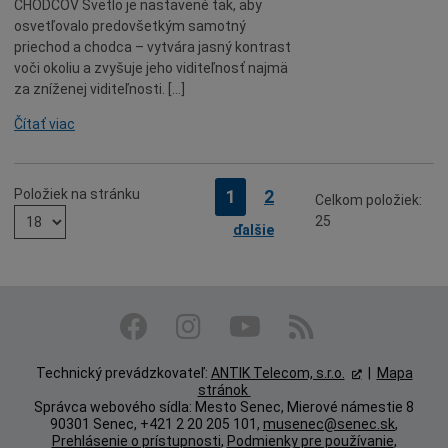
CHODCOV Svetlo je nastavené tak, aby
osvetľovalo predovšetkým samotný
priechod a chodca – vytvára jasný kontrast
voči okoliu a zvyšuje jeho viditeľnosť najmä
za zníženej viditeľnosti. […]
Čítať viac
Položiek na stránku
Strana
Strana
1
2
Celkom položiek:
25
ďalšie
Technický prevádzkovateľ:
ANTIK Telecom, s.r.o.
|
Mapa
stránok
Správca webového sídla: Mesto Senec, Mierové námestie 8
90301 Senec, +421 2 20 205 101,
musenec@senec.sk
,
Prehlásenie o prístupnosti
,
Podmienky pre používanie
,