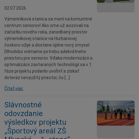
Seniori
02.07.2026
Partnerské mestá
Výmenníková stanica sa mení na komunitné
centrum seniorov! Ako sme už avizovali na
Národnostné menšiny
začiatku nového roka, zanedbaný priestor
Podujatie
výmenníkovej stanice na Hurbanovej
čoskoro ožije a dostane úplne nový zmysel.
Cyklomesto
Dlhodobo vnímame potrebu adekvátneho
Rekonštrukcia
priestoru pre seniorov. Vďaka modernizácii a
optimalizácii zastaraných technológií sa v 1.
História
fáze projektu podarilo uvoľniť a získať
Turizmus
doteraz nevyužitý priestor, čo […]
Slnečné jazerá
Čítať viac
Zdravotníctvo
Slávnostné
Dobrovoľníctvo
odovzdanie
Rady a tipy
výsledkov projektu
Benefícia
„Športový areál ZŠ
Deti a rodina