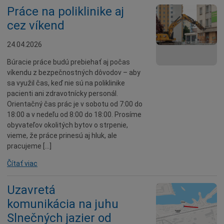
Práce na poliklinike aj
cez víkend
24.04.2026
Búracie práce budú prebiehať aj počas
víkendu z bezpečnostných dôvodov – aby
sa využil čas, keď nie sú na poliklinike
pacienti ani zdravotnícky personál.
Orientačný čas prác je v sobotu od 7:00 do
18:00 a v nedeľu od 8:00 do 18:00. Prosíme
obyvateľov okolitých bytov o strpenie,
vieme, že práce prinesú aj hluk, ale
pracujeme […]
Čítať viac
Uzavretá
komunikácia na juhu
Slnečných jazier od