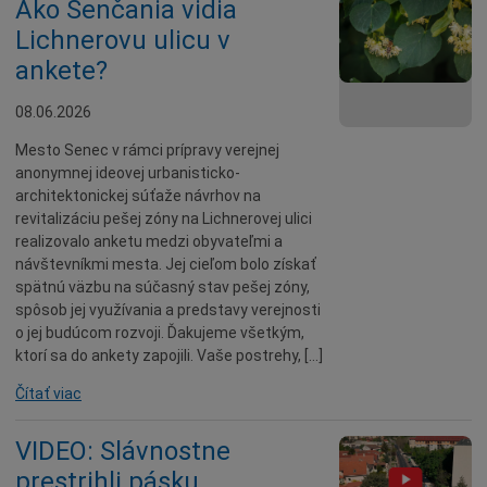
Ako Senčania vidia
Lichnerovu ulicu v
ankete?
08.06.2026
Mesto Senec v rámci prípravy verejnej
anonymnej ideovej urbanisticko-
architektonickej súťaže návrhov na
revitalizáciu pešej zóny na Lichnerovej ulici
realizovalo anketu medzi obyvateľmi a
návštevníkmi mesta. Jej cieľom bolo získať
spätnú väzbu na súčasný stav pešej zóny,
spôsob jej využívania a predstavy verejnosti
o jej budúcom rozvoji. Ďakujeme všetkým,
ktorí sa do ankety zapojili. Vaše postrehy, […]
Čítať viac
VIDEO: Slávnostne
prestrihli pásku