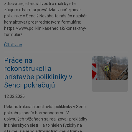
zdravotnej starostlivosti a mali by ste
záujem otvoriť si prevádzku v našej novej
poliklinike v Senci? Neváhajte nás čo najskôr
kontaktovať prostredníctvom formulára:
https://www.poliklinikasenec.sk/kontaktny-
formular/
Čítať viac
Práce na
rekonštrukcii a
prístavbe polikliniky v
Senci pokračujú
12.02.2026
Rekonštrukcia a prístavba polikliniky v Senci
pokračuje podľa harmonogramu. V
uplynulých týždňoch sa realizovali prekládky
inžinierskych sietí – a to nielen fyzicky na
stavbe, ale aj po administratívnej stránke.