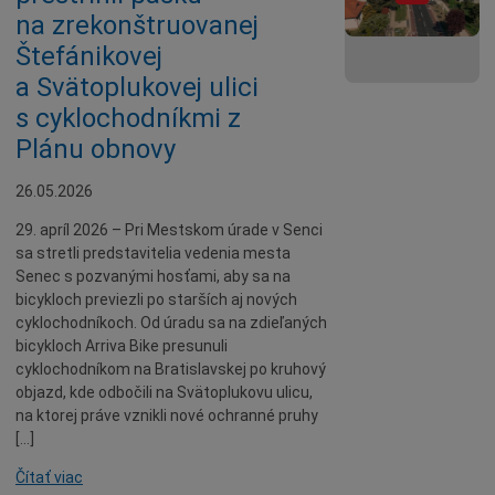
na zrekonštruovanej
Štefánikovej
a Svätoplukovej ulici
s cyklochodníkmi z
Plánu obnovy
26.05.2026
29. apríl 2026 – Pri Mestskom úrade v Senci
sa stretli predstavitelia vedenia mesta
Senec s pozvanými hosťami, aby sa na
bicykloch previezli po starších aj nových
cyklochodníkoch. Od úradu sa na zdieľaných
bicykloch Arriva Bike presunuli
cyklochodníkom na Bratislavskej po kruhový
objazd, kde odbočili na Svätoplukovu ulicu,
na ktorej práve vznikli nové ochranné pruhy
[…]
Čítať viac