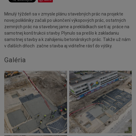
Dotácie
Minulý týždeň sa v zmysle plánu stavebných prác na projekte
Údržba
novej polikliniky začali po ukončení výkopových prác, ostatných
Doprava
zemných prác na stavebnej jame a prekládkach sietí aj práce na
samotnej konštrukcii stavby. Plynulo sa prešlo k zakladaniu
Oznamy
samotnej stavby a k zahájeniu betonárskych prác. Takže už nám
Mestský úrad
v ďalších dňoch začne stavba aj viditeľne rásť do výšky.
Projekty
Galéria
Primátor
Otázky a odpovede
Napísali o nás
Osobnosti
História
Ocenenia
Voľby
Šport