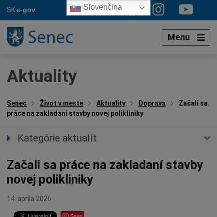
Preskočiť
Slovenčina
SK
e-gov
na
obsah
Menu
Aktuality
Senec
Život v meste
Aktuality
Doprava
Začali sa
práce na zakladaní stavby novej polikliniky
Kategórie aktualít
Všetky aktuality
Začali sa práce na zakladaní stavby
Spravodajstvo
novej polikliniky
Parkovacia politika
Kultúra
14. apríla 2026
Ocenenia
Save