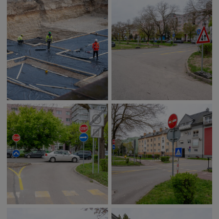
Naše školy
Seniori
Partnerské mestá
Národnostné menšiny
Podujatie
Cyklomesto
Rekonštrukcia
História
Turizmus
Slnečné jazerá
Zdravotníctvo
Dobrovoľníctvo
Rady a tipy
Benefícia