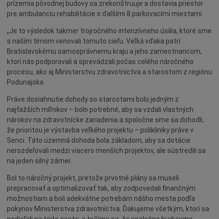
prízemia pôvodnej budovy sa zrekonštruuje a dostavia priestor
Naše školy
pre ambulanciu rehabilitácie s ďalšími 8 parkovacími miestami.
Seniori
„Je to výsledok takmer trojročného intenzívneho úsilia, ktoré sme
Partnerské mestá
s naším tímom venovali tomuto cieľu. Veľká vďaka patrí
Národnostné menšiny
Bratislavskému samosprávnemu kraju a jeho zamestnancom,
ktorí nás podporovali a sprevádzali počas celého náročného
Podujatie
procesu, ako aj Ministerstvu zdravotníctva a starostom z regiónu
Cyklomesto
Podunajska.
Rekonštrukcia
Práve dosiahnutie dohody so starostami bolo jedným z
najťažších míľnikov – bolo potrebné, aby sa vzdali vlastných
História
nárokov na zdravotnícke zariadenia a spoločne sme sa dohodli,
Turizmus
že prioritou je výstavba veľkého projektu – polikliniky práve v
Senci. Táto územná dohoda bola základom, aby sa dotácie
Slnečné jazerá
nerozdeľovali medzi viacero menších projektov, ale sústredili sa
Zdravotníctvo
na jeden silný zámer.
Dobrovoľníctvo
Bol to náročný projekt, pretože prvotné plány sa museli
prepracovať a optimalizovať tak, aby zodpovedali finančným
Rady a tipy
možnostiam a boli adekvátne potrebám nášho mesta podľa
Benefícia
pokynov Ministerstva zdravotníctva. Ďakujeme všetkým, ktorí sa