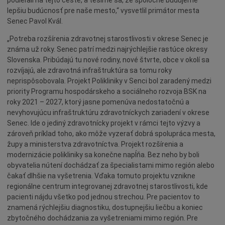
podieľali na tejto ceste, a tešíme sa, že spoločne budujeme
Deti a rodina
lepšiu budúcnosť pre naše mesto,“ vysvetlil primátor mesta
Dobrovoľníctvo
Senec Pavol Kvál.
Benefícia
„Potreba rozšírenia zdravotnej starostlivosti v okrese Senec je
Duchovný život
známa už roky. Senec patrí medzi najrýchlejšie rastúce okresy
Slovenska. Pribúdajú tu nové rodiny, nové štvrte, obce v okolí sa
EkoMesto
rozvíjajú, ale zdravotná infraštruktúra sa tomu roky
Tradície
neprispôsobovala. Projekt Polikliniky v Senci bol zaradený medzi
priority Programu hospodárskeho a sociálneho rozvoja BSK na
Veda
roky 2021 – 2027, ktorý jasne pomenúva nedostatočnú a
Zvieratá
nevyhovujúcu infraštruktúru zdravotníckych zariadení v okrese
Senec. Ide o jediný zdravotnícky projekt v rámci tejto výzvy a
Súťaž
zároveň príklad toho, ako môže vyzerať dobrá spolupráca mesta,
Pracovné ponuky
župy a ministerstva zdravotníctva. Projekt rozšírenia a
modernizácie polikliniky sa konečne napĺňa. Bez neho by boli
obyvatelia nútení dochádzať za špecialistami mimo región alebo
čakať dlhšie na vyšetrenia. Vďaka tomuto projektu vznikne
regionálne centrum integrovanej zdravotnej starostlivosti, kde
pacienti nájdu všetko pod jednou strechou. Pre pacientov to
znamená rýchlejšiu diagnostiku, dostupnejšiu liečbu a koniec
zbytočného dochádzania za vyšetreniami mimo región. Pre