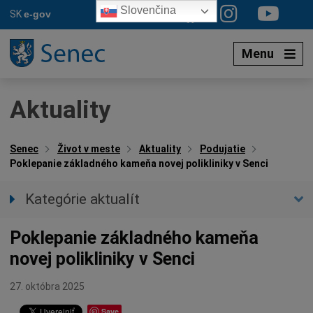
Preskočiť
Slovenčina
SK
e-gov
na
obsah
Menu
Aktuality
Senec
Život v meste
Aktuality
Podujatie
Poklepanie základného kameňa novej polikliniky v Senci
Kategórie aktualít
Všetky aktuality
Poklepanie základného kameňa
Spravodajstvo
novej polikliniky v Senci
Parkovacia politika
Kultúra
27. októbra 2025
Ocenenia
Save