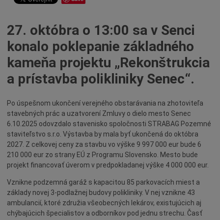
Dotácie
Údržba
27. októbra o 13:00 sa v Senci
Doprava
konalo poklepanie základného
Oznamy
kameňa projektu „Rekonštrukcia
Mestský úrad
a prístavba polikliniky Senec“.
Projekty
Primátor
Po úspešnom ukončení verejného obstarávania na zhotoviteľa
stavebných prác a uzatvorení Zmluvy o dielo mesto Senec
Otázky a odpovede
6.10.2025 odovzdalo stavenisko spoločnosti STRABAG Pozemné
Napísali o nás
staviteľstvo s.r.o. Výstavba by mala byť ukončená do októbra
2027. Z celkovej ceny za stavbu vo výške 9 997 000 eur bude 6
Osobnosti
210 000 eur zo strany EÚ z Programu Slovensko. Mesto bude
História
projekt financovať úverom v predpokladanej výške 4 000 000 eur.
Ocenenia
Vznikne podzemná garáž s kapacitou 85 parkovacích miest a
základy novej 3-podlažnej budovy polikliniky. V nej vznikne 43
Voľby
ambulancií, ktoré združia všeobecných lekárov, existujúcich aj
Šport
chýbajúcich špecialistov a odborníkov pod jednu strechu. Časť