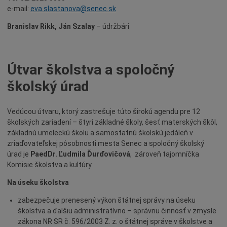
e-mail:
eva.slastanova@senec.sk
Branislav Rikk, Ján Szalay
– údržbári
Útvar školstva a spoločný
školský úrad
Vedúcou útvaru, ktorý zastrešuje túto širokú agendu pre 12
školských zariadení – štyri základné školy, šesť materských škôl,
základnú umeleckú školu a samostatnú školskú jedáleň v
zriaďovateľskej pôsobnosti mesta Senec a spoločný školský
úrad je
PaedDr. Ľudmila Ďurďovičová
, zároveň tajomníčka
Komisie školstva a kultúry.
Na úseku školstva
zabezpečuje prenesený výkon štátnej správy na úseku
školstva a ďalšiu administratívno – správnu činnosť v zmysle
zákona NR SR č. 596/2003 Z. z. o štátnej správe v školstve a