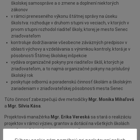
školskej samospráve a o zmene a doplnení niektorých
zákonov
v rámci preneseného výkonu štátnej správy na úseku
školstva: rozhoduje v druhom stupni vo veciach, v ktorých v
prvom stupni rozhodol riaditeľ školy, ktorej je mesto Senec
zriaďovateľom
kontroluje dodržiavanie všeobecne záväzných predpisov v
oblasti výchovy a vzdelávania s výnimkou kontroly, ktorá je v
pôsobnosti Štátnej školskej inšpekcie
vydáva organizačné pokyny pre riaditeľov škôl, ktorých je
zriaďovateľom, a to najmä organizačné pokyny na príslušný
školský rok
poskytuje odbornú a poradenskú činnosť školám a školským
zariadeniam v zriaďovateľskej pôsobnosti mesta Senec
Túto činnosť zabezpečujú dve metodičky
Mgr. Monika Mihaľová
a
Mgr. Silvia Kása
.
Projektová manažérka
Mgr. Erika Vereská
sa stará o realizáciu
projektov v rámci výziev, grantov a dotácií na všetkých školách
v zriaďovateľskej pôsobnosti mesta Senec.