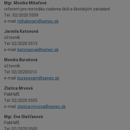
Mgr. Monika Mihaľová
referent pre metodiku riadenia škôl a školských zariadení
Tel.: 02/2020 5509
e-mail:
mihalovam@senec.sk
Jarmila Katonová
účtovník
Tel: 02/2020 5513
e-mail:
katonaovaj@senec.sk
Monika Burešová
účtovník
Tel: 02/20205513
e-mail:
buresovam@senec.sk
Zlatica Mrvová
PaM MŠ
Tel: 02/2020 5505
e-mail:
zlatica.mrvova@senec.sk
Mgr. Eva Slašťanová
PaM MŠ
Tel: 02/2020 5505