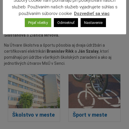
Súbory cookie nám pomáhajú pri poskytovaní našich
Tri účtovníčky –
Jarmila Katonová
a
Monika Burešová
majú na
služieb. Používaním našich služieb vyjadrujete súhlas s
úseku rozpočtovníctva a financovania na starosti vedenie
účtovných agend šiestich materských škôl.
používaním súborov cookie.
Dozvedieť sa viac
.
Prijať všetky
Odmietnuť
Nastavenie
Personalistiku a mzdy zamestnancov týchto šiestich
materských škôl zastrešujú dve PaM účtovníčky
Mgr. Eva
Slašťanová
a
Zlatica Mrvová.
Na Útvare školstva a športu pôsobia aj dvaja údržbári a
certifikovaní elektrikári
Branislav Rikk
a
Ján Szalay
, ktorí
pomáhajú pri údržbe všetkých školských zariadení a ako aj
jednotlivých útvarov MsÚ v Senci.
Školstvo v meste
Šport v meste