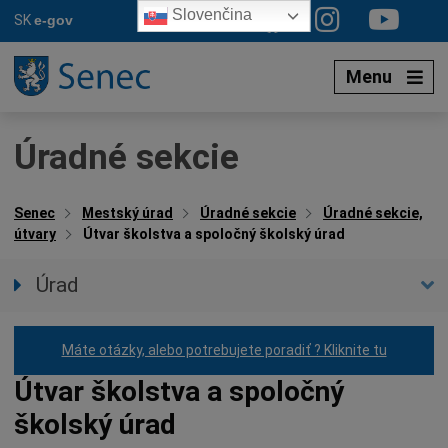
Preskočiť
Slovenčina
SK
e-gov
na
obsah
Menu
Úradné sekcie
Senec
Mestský úrad
Úradné sekcie
Úradné sekcie,
útvary
Útvar školstva a spoločný školský úrad
Úrad
Prednostka úradu
Úradné hodiny
Máte otázky, alebo potrebujete poradiť ? Kliknite tu
Úradné sekcie
Útvar školstva a spoločný
Organizačná štruktúra
školský úrad
Oznamy mesta