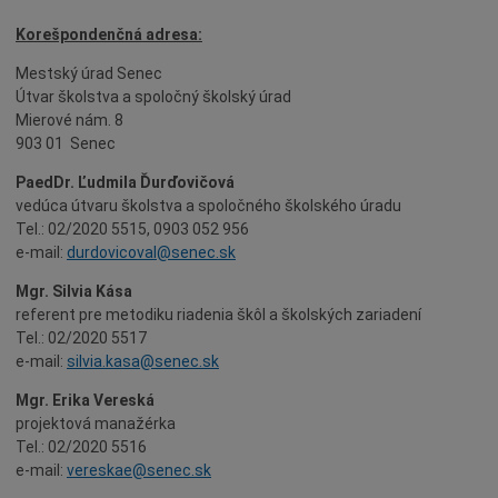
Agendy (Životné situácie)
Korešpondenčná adresa:
Povinné zverejňovanie
Mestský úrad Senec
Rozpočet mesta
Útvar školstva a spoločný školský úrad
Mierové nám. 8
Projekty mesta
903 01 Senec
Voľné pracovné miesta
PaedDr. Ľudmila Ďurďovičová
Komunikácia v maďarskom jazyku
vedúca útvaru školstva a spoločného školského úradu
Tel.: 02/2020 5515, 0903 052 956
e-mail:
durdovicoval@senec.sk
Mgr. Silvia Kása
referent pre metodiku riadenia škôl a školských zariadení
Tel.: 02/2020 5517
e-mail:
silvia.kasa@senec.sk
Mgr. Erika Vereská
projektová manažérka
Tel.: 02/2020 5516
e-mail:
vereskae@senec.sk