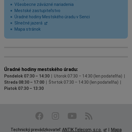
Všeobecne záväzné nariadenia
Mestské zastupiteľstvo
Úradné hodiny Mestského úradu v Senci
Celoročná MESTSKÁ autobusová doprava
Slnečné jazerá
Nainštalovaním mobilnej aplikácie SENEC budete mať všetky
Autobus prevádzkuje spoločnosť
Mapa stránok
Na území mesta Senec financuje triedený zber
Senčan sú noviny obyvateľov mesta Senec, ktoré politicky
dôležité informácie o aktuálnom dianí vždy k dispozícií.
ARRIVA Mobility Solutions s.r.o.
komunálneho odpadu
nezávisle informujú o všetkých stránkach života v Senci
Aplikácia SENEC
Cestovný poriadok
OZV NATUR-PACK, a.s.
s dôrazom na udalosti a témy verejného záujmu.
TRIEDENIE odpadov
Mestské noviny SENČAN
Úradné hodiny mestského úradu:
Pondelok 07:30 – 14:30 |
Utorok 07:30 – 14:30 (len podateľňa)
|
Streda 08:30 – 17:00 |
Štvrtok 07:30 – 14:30 (len podateľňa)
|
Piatok 07:30 – 13:30
Technický prevádzkovateľ:
ANTIK Telecom, s.r.o.
|
Mapa