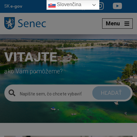
Preskočiť
Slovenčina
SK
e-gov
na
obsah
Menu
VITAJTE
ako Vám pomôžeme?
HĽADAŤ