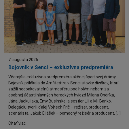
7. augusta 2026
Bojovník v Senci – exkluzívna predpremiéra
Včerajšia exkluzívna predpremiéra akčnej športovej drámy
Bojovník prilákala do Amfiteátra v Senci stovky divákov, ktorí
zažili neopakovateľnú atmosféru pod holým nebom za
osobnej účasti hlavných hereckých hviezd Milana Ondríka,
Jána Jackuliaka, Emy Businskej a sestier Lili a Mii Bankó.
Delegáciu tvorili ďalej Vojtech Frič – režisér, producent,
scenárista, Jakub Eliášek – pomocný režisér a producent, […]
Čítať viac