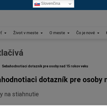
Slovenčina
iť
Život v meste
O meste
Čo je nové
tlačivá
Sebahodnotiaci dotazník pre osoby nad 15 rokov veku
hodnotiaci dotazník pre osoby 
y na stiahnutie