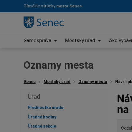
Preskočiť
Oficiálne stránky
mesta Senec
na
obsah
Samospráva
Mestský úrad
Ako vybav
Oznamy mesta
Senec
Mestský úrad
Oznamy mesta
Návrh pl
Náv
Úrad
na 
Prednostka úradu
Úradné hodiny
Úradné sekcie
Oddel