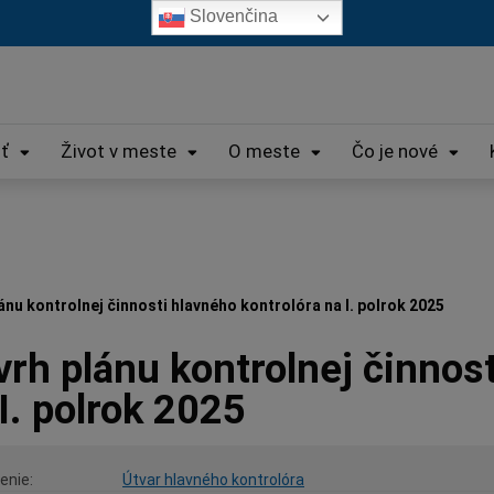
Slovenčina
iť
Život v meste
O meste
Čo je nové
ánu kontrolnej činnosti hlavného kontrolóra na I. polrok 2025
rh plánu kontrolnej činnost
I. polrok 2025
enie
Útvar hlavného kontrolóra