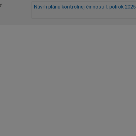
y
Návrh plánu kontrolnej činnosti I. polrok 2025