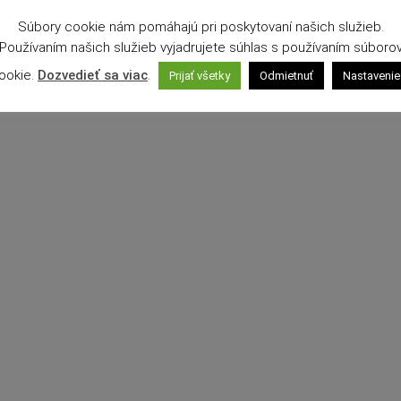
Súbory cookie nám pomáhajú pri poskytovaní našich služieb.
Používaním našich služieb vyjadrujete súhlas s používaním súboro
ookie.
Dozvedieť sa viac
.
Prijať všetky
Odmietnuť
Nastavenie