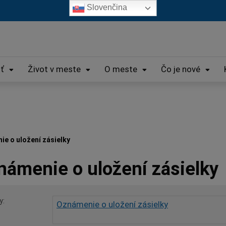
Slovenčina
iť
Život v meste
O meste
Čo je nové
e o uložení zásielky
námenie o uložení zásielky
y
Oznámenie o uložení zásielky