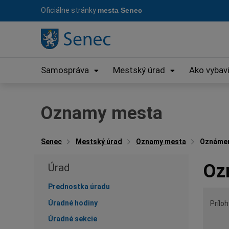
Preskočiť
Oficiálne stránky
mesta Senec
na
obsah
Samospráva
Mestský úrad
Ako vybav
Oznamy mesta
Senec
Mestský úrad
Oznamy mesta
Oznámeni
Oz
Úrad
Prednostka úradu
Úradné hodiny
Príloh
Úradné sekcie