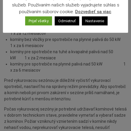
služieb. Používaním našich služieb vyjadrujete súhlas s
čistenie a kontrolu komínov nasledovne :
používaním súborov cookie.
Dozvedieť sa viac
.
komíny pre spotrebiče na tuhé a kvapalné palivá do 50 kW
Prijať všetky
Odmietnuť
Nastavenie
1 x za 4 mesiace
komíny s vložkou pre spotrebiče na plynné palivá do 50 kW
1 x za 12 mesiacov
komíny bez vložky pre spotrebiče na plynné palivá do 50 kW
1 x za 6 mesiacov
komíny pre spotrebiče na tuhé a kvapalné palivá nad 50
kW 1 x za 2 mesiace
komíny pre spotrebiče na plynné palivá nad 50 kW 1
x za 6 mesiacov
Pred vykurovacou sezónou je dôležité vyčistiť vykurovací
spotrebič, nastaviť ho na správny režim prevádzky. Aby spotrebič
a komín neboli pri prvom zakúrení v sezóne príliš namáhané, je
potrebné kúriť s menšou intenzitou.
Počas vykurovacej sezóny je potrebné udržiavať komínové telesá
v dobrom technickom stave, pravidelne vymetať a vyberať sadze
z komínov. Požiar vzniknutý vznietením sadzí v komíne nikdy
nehasiť vodou, neprekurovať vykurovacie telesá, nesušiť