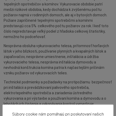
tepelných spotrebičov a komínov. Vykurovacie obdobie patrí
Povinné zverejňovanie
medzi rizikové obdobia, kedy dochádza k zvýšenému počtu
Rozpočet mesta
požiarov najmä v rodinných domoch, ale aj v bytových domoch.
Požiare zapríčinené tepelnými spotrebičmi a komínmi
Projekty mesta
predstavujú cca 5% celkového počtu požiarov za rok. I keď toto
Voľné pracovné miesta
číslo nepredstavuje veľký podiel z hľadiska celkovej štatistiky,
nemožno ho podceňovať.
Komunikácia v maďarskom jazyku
Nesprávna obsluha vykurovacieho telesa, prítomnosť horľavých
látok v jeho blízkosti, používanie plynných a kvapalných látok a
zapaľovačov, nesprávne umiestnenie, inštalácia a údržba
vykurovacieho telesa, nesprávna inštalácia dymovodu a
nevhodná konštrukcia komína patria k najčastejším príčinám
vzniku požiarov od vykurovacích telies.
Technické podmienky a požiadavky na protipožiarnu bezpečnosť
pri inštalácii a prevádzkovaní palivového spotrebiča,
elektrotepelného spotrebiča a zariadenia ústredného
vykurovania a pri výstavbe a používaní komína a dymovodu a o
lehotách ich čistenia a vykonávania kontrol vymedzuje
všeobecne záväzný právny predpis – Vyhláška MV SR č.
Súbory cookie nám pomáhajú pri poskytovaní našich
401/2007 Z. z.. Vyššie uvedená vyhláška stanovuje lehoty na