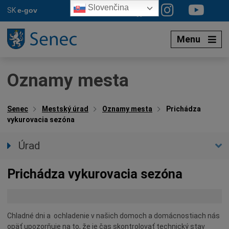
Preskočiť
Slovenčina
SK
e-gov
na
obsah
Menu
Oznamy mesta
Senec
Mestský úrad
Oznamy mesta
Prichádza
vykurovacia sezóna
Úrad
Prednostka úradu
Prichádza vykurovacia sezóna
Úradné hodiny
Úradné sekcie
Oznamy mesta
Chladné dni a ochladenie v našich domoch a domácnostiach nás
Agendy (Životné situácie)
opäť upozorňuje na to, že je čas skontrolovať technický stav