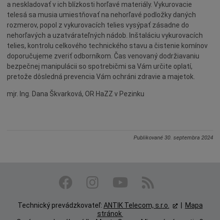
a neskladovať v ich blízkosti horľavé materiály. Vykurovacie
telesá sa musia umiestňovať na nehorľavé podložky daných
rozmerov, popol z vykurovacích telies vysýpať zásadne do
nehorľavých a uzatvárateľných nádob. Inštaláciu vykurovacích
telies, kontrolu celkového technického stavu a čistenie komínov
doporučujeme zveriť odborníkom. Čas venovaný dodržiavaniu
bezpečnej manipulácii so spotrebičmi sa Vám určite oplatí,
pretože dôsledná prevencia Vám ochráni zdravie a majetok.
mjr. Ing. Dana Škvarková, OR HaZZ v Pezinku
Publikované
30. septembra 2024
Technický prevádzkovateľ:
ANTIK Telecom, s.r.o.
|
Mapa
stránok