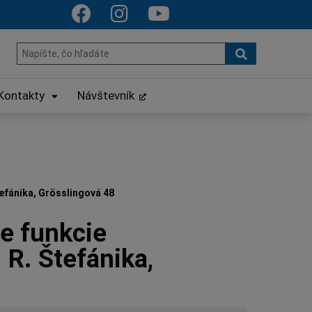
Hľadať
Hľadať:
Kontakty
Návštevník
tefánika, Grösslingová 48
e funkcie
 R. Štefánika,