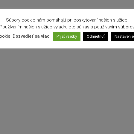
Súbory cookie nám pomáhajú pri poskytovaní našich služieb.
Používaním našich služieb vyjadrujete súhlas s používaním súboro
ookie.
Dozvedieť sa viac
.
Prijať všetky
Odmietnuť
Nastavenie