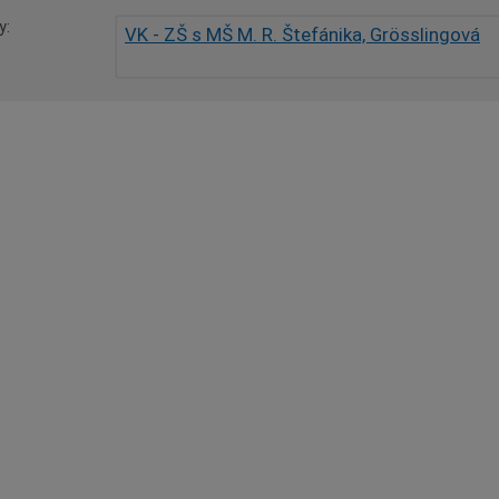
y
VK - ZŠ s MŠ M. R. Štefánika, Grösslingová