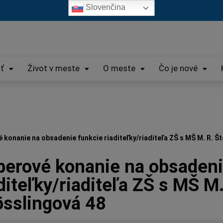
Slovenčina
iť
Život v meste
O meste
Čo je nové
 konanie na obsadenie funkcie riaditeľky/riaditeľa ZŠ s MŠ M. R. Š
berové konanie na obsadeni
diteľky/riaditeľa ZŠ s MŠ M.
össlingová 48