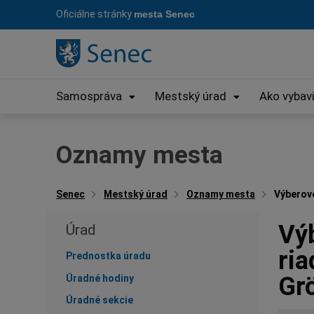
Preskočiť
Oficiálne stránky
mesta Senec
na
obsah
Samospráva
Mestský úrad
Ako vybav
Oznamy mesta
Senec
Mestský úrad
Oznamy mesta
Výberové
Vý
Úrad
ria
Prednostka úradu
Gr
Úradné hodiny
Úradné sekcie