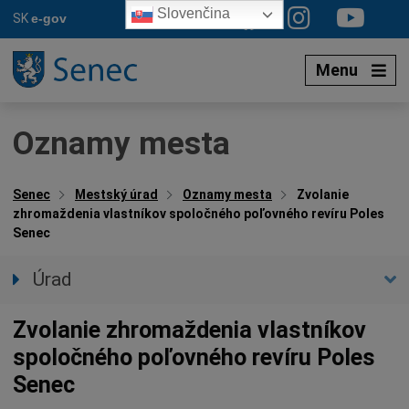
Preskočiť
Slovenčina
SK
e-gov
na
obsah
Menu
Oznamy mesta
Senec
Mestský úrad
Oznamy mesta
Zvolanie
zhromaždenia vlastníkov spoločného poľovného revíru Poles
Senec
Úrad
Prednostka úradu
Zvolanie zhromaždenia vlastníkov
Úradné hodiny
spoločného poľovného revíru Poles
Úradné sekcie
Senec
Oznamy mesta