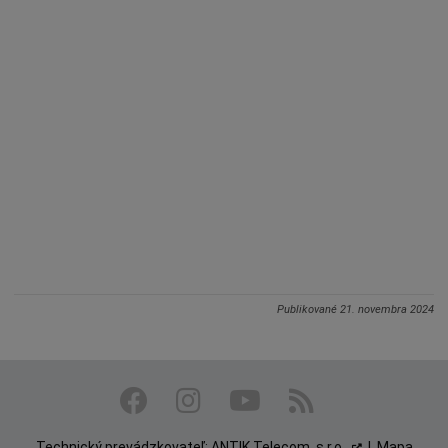
Publikované
21. novembra 2024
Technický prevádzkovateľ:
ANTIK Telecom, s.r.o.
|
Mapa