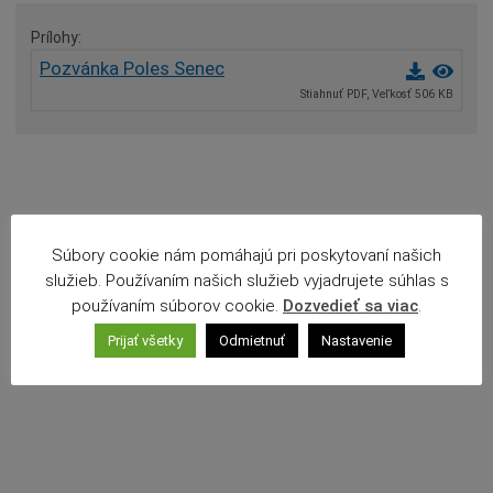
Agendy (Životné situácie)
Prílohy
Povinné zverejňovanie
Pozvánka Poles Senec
Rozpočet mesta
Stiahnuť PDF, Veľkosť 506 KB
Projekty mesta
Voľné pracovné miesta
Komunikácia v maďarskom jazyku
Súbory cookie nám pomáhajú pri poskytovaní našich
služieb. Používaním našich služieb vyjadrujete súhlas s
používaním súborov cookie.
Dozvedieť sa viac
.
Prijať všetky
Odmietnuť
Nastavenie