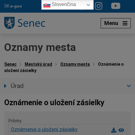
Preskočiť
Slovenčina
SK
e-gov
na
obsah
Menu
Oznamy mesta
Senec
Mestský úrad
Oznamy mesta
Oznámenie o
uložení zásielky
Úrad
Prednostka úradu
Oznámenie o uložení zásielky
Úradné hodiny
Úradné sekcie
Prílohy
Oznamy mesta
Oznámenie o uložení zásielky
Agendy (Životné situácie)