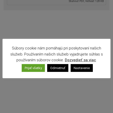
Stiahnuť PDF, Veľkosť 128 KB
Povinné zverejňovanie
Rozpočet mesta
Projekty mesta
Voľné pracovné miesta
Komunikácia v maďarskom jazyku
Súbory cookie nám pomáhajú pri poskytovaní našich
služieb. Používaním našich služieb vyjadrujete súhlas s
používaním súborov cookie.
Dozvedieť sa viac
.
Prijať všetky
Odmietnuť
Nastavenie