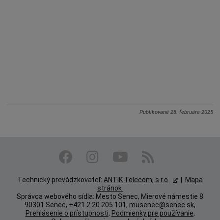
Publikované
28. februára 2025
Technický prevádzkovateľ:
ANTIK Telecom, s.r.o.
|
Mapa
stránok
Správca webového sídla: Mesto Senec, Mierové námestie 8
90301 Senec, +421 2 20 205 101,
musenec@senec.sk
,
Prehlásenie o prístupnosti
,
Podmienky pre používanie
,