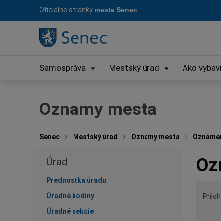
Preskočiť
Oficiálne stránky
mesta Senec
na
obsah
Samospráva
Mestský úrad
Ako vybav
Oznamy mesta
Senec
Mestský úrad
Oznamy mesta
Oznámeni
Oz
Úrad
Prednostka úradu
Úradné hodiny
Príloh
Úradné sekcie