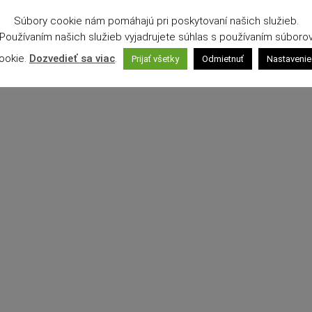
Súbory cookie nám pomáhajú pri poskytovaní našich služieb.
Používaním našich služieb vyjadrujete súhlas s používaním súboro
ookie.
Dozvedieť sa viac
.
Prijať všetky
Odmietnuť
Nastavenie