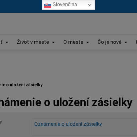
Slovenčina
iť
Život v meste
O meste
Čo je nové
e o uložení zásielky
námenie o uložení zásielky
y
Oznámenie o uložení zásielky