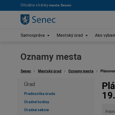
Preskočiť
Oficiálne stránky
mesta Senec
na
obsah
Samospráva
Mestský úrad
Ako vybav
Oznamy mesta
Senec
Mestský úrad
Oznamy mesta
Plánovan
Plá
Úrad
19
Prednostka úradu
Úradné hodiny
Úradné sekcie
Príloh