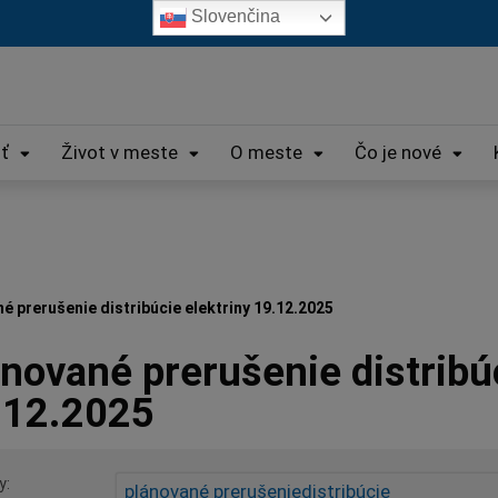
Slovenčina
iť
Život v meste
O meste
Čo je nové
é prerušenie distribúcie elektriny 19.12.2025
nované prerušenie distribúc
.12.2025
y
plánované prerušeniedistribúcie