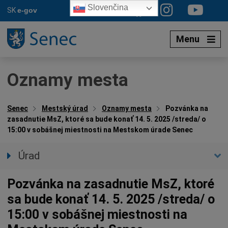
Preskočiť
Slovenčina
SK
e-gov
na
obsah
Menu
Oznamy mesta
Senec
Mestský úrad
Oznamy mesta
Pozvánka na
zasadnutie MsZ, ktoré sa bude konať 14. 5. 2025 /streda/ o
15:00 v sobášnej miestnosti na Mestskom úrade Senec
Úrad
Prednostka úradu
Pozvánka na zasadnutie MsZ, ktoré
Úradné hodiny
sa bude konať 14. 5. 2025 /streda/ o
Úradné sekcie
15:00 v sobášnej miestnosti na
Oznamy mesta