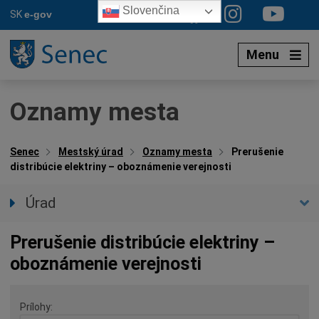
Preskočiť
Slovenčina
SK
e-gov
na
obsah
Menu
Oznamy mesta
Senec
Mestský úrad
Oznamy mesta
Prerušenie
distribúcie elektriny – oboznámenie verejnosti
Úrad
Prednostka úradu
Prerušenie distribúcie elektriny –
Úradné hodiny
oboznámenie verejnosti
Úradné sekcie
Oznamy mesta
Prílohy
Agendy (Životné situácie)