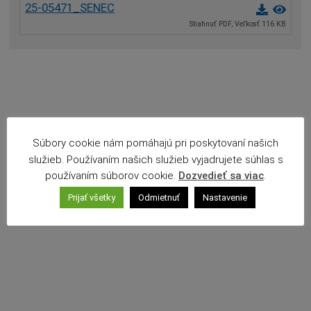
25-05471_SENEC
Povinné zverejňovanie
Stiahnuť PDF, Veľkosť 116 KB
Rozpočet mesta
Projekty mesta
Voľné pracovné miesta
Komunikácia v maďarskom jazyku
Súbory cookie nám pomáhajú pri poskytovaní našich
služieb. Používaním našich služieb vyjadrujete súhlas s
používaním súborov cookie.
Dozvedieť sa viac
.
Prijať všetky
Odmietnuť
Nastavenie