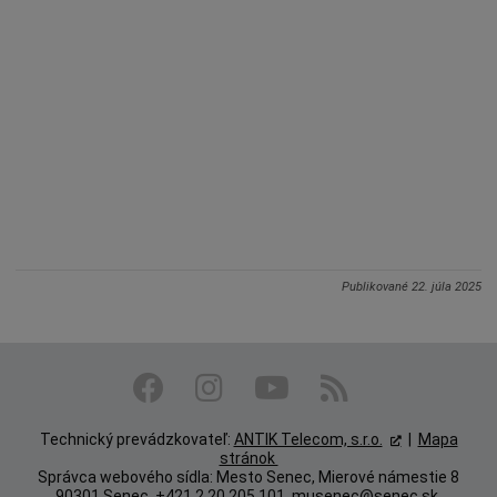
Publikované
22. júla 2025
Technický prevádzkovateľ:
ANTIK Telecom, s.r.o.
|
Mapa
stránok
Správca webového sídla: Mesto Senec, Mierové námestie 8
90301 Senec, +421 2 20 205 101,
musenec@senec.sk
,