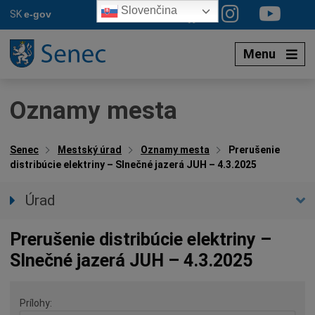
Preskočiť
Slovenčina
SK
e-gov
na
obsah
Menu
Oznamy mesta
Senec
Mestský úrad
Oznamy mesta
Prerušenie
distribúcie elektriny – Slnečné jazerá JUH – 4.3.2025
Úrad
Prednostka úradu
Prerušenie distribúcie elektriny –
Úradné hodiny
Slnečné jazerá JUH – 4.3.2025
Úradné sekcie
Oznamy mesta
Prílohy
Agendy (Životné situácie)