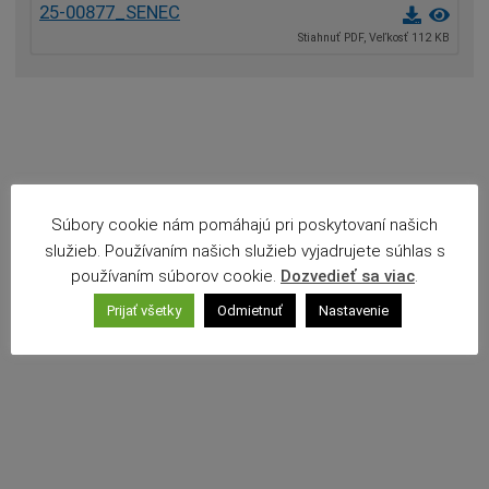
25-00877_SENEC
Povinné zverejňovanie
Stiahnuť PDF, Veľkosť 112 KB
Rozpočet mesta
Projekty mesta
Voľné pracovné miesta
Komunikácia v maďarskom jazyku
Súbory cookie nám pomáhajú pri poskytovaní našich
služieb. Používaním našich služieb vyjadrujete súhlas s
používaním súborov cookie.
Dozvedieť sa viac
.
Prijať všetky
Odmietnuť
Nastavenie