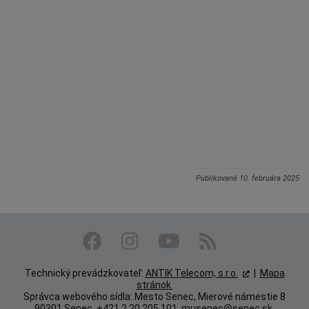
Publikované
10. februára 2025
Technický prevádzkovateľ:
ANTIK Telecom, s.r.o.
|
Mapa
stránok
Správca webového sídla: Mesto Senec, Mierové námestie 8
90301 Senec, +421 2 20 205 101,
musenec@senec.sk
,