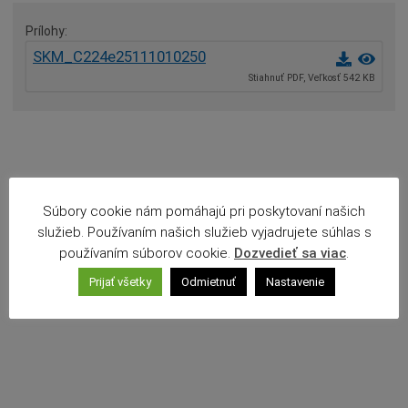
Agendy (Životné situácie)
Prílohy
Povinné zverejňovanie
SKM_C224e25111010250
Rozpočet mesta
Stiahnuť PDF, Veľkosť 542 KB
Projekty mesta
Voľné pracovné miesta
Komunikácia v maďarskom jazyku
Súbory cookie nám pomáhajú pri poskytovaní našich
služieb. Používaním našich služieb vyjadrujete súhlas s
používaním súborov cookie.
Dozvedieť sa viac
.
Prijať všetky
Odmietnuť
Nastavenie