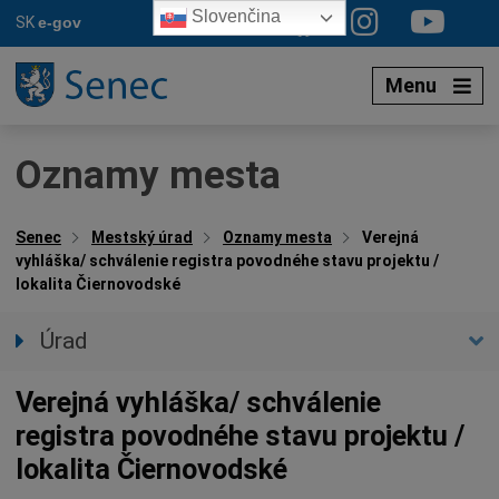
Preskočiť
Slovenčina
SK
e-gov
na
obsah
Menu
Oznamy mesta
Senec
Mestský úrad
Oznamy mesta
Verejná
vyhláška/ schválenie registra povodnéhe stavu projektu /
lokalita Čiernovodské
Úrad
Prednostka úradu
Verejná vyhláška/ schválenie
Úradné hodiny
registra povodnéhe stavu projektu /
Úradné sekcie
lokalita Čiernovodské
Oznamy mesta