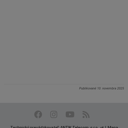
Publikované
10. novembra 2025
Technický prevádzkovateľ:
ANTIK Telecom, s.r.o.
|
Mapa