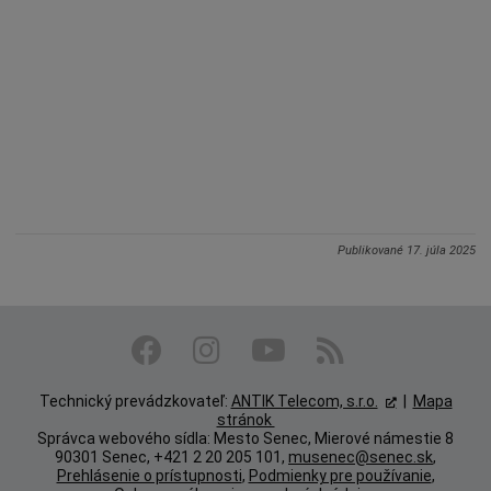
Publikované
17. júla 2025
Technický prevádzkovateľ:
ANTIK Telecom, s.r.o.
|
Mapa
stránok
Správca webového sídla: Mesto Senec, Mierové námestie 8
90301 Senec, +421 2 20 205 101,
musenec@senec.sk
,
Prehlásenie o prístupnosti
,
Podmienky pre používanie
,