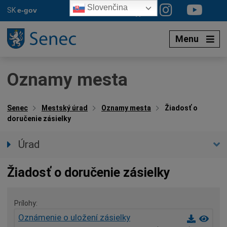
Preskočiť
Slovenčina
SK
e-gov
na
obsah
Menu
Oznamy mesta
Senec
Mestský úrad
Oznamy mesta
Žiadosť o
doručenie zásielky
Úrad
Prednostka úradu
Žiadosť o doručenie zásielky
Úradné hodiny
Úradné sekcie
Prílohy
Oznamy mesta
Oznámenie o uložení zásielky
Agendy (Životné situácie)