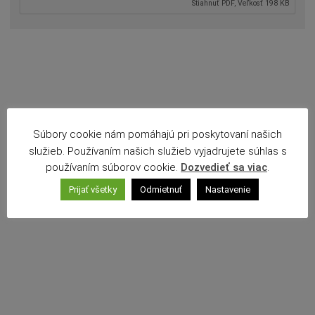
Stiahnuť PDF, Veľkosť 198 KB
Povinné zverejňovanie
Rozpočet mesta
Projekty mesta
Voľné pracovné miesta
Komunikácia v maďarskom jazyku
Súbory cookie nám pomáhajú pri poskytovaní našich
služieb. Používaním našich služieb vyjadrujete súhlas s
používaním súborov cookie.
Dozvedieť sa viac
.
Prijať všetky
Odmietnuť
Nastavenie