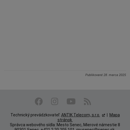
Publikované
28. marca 2025
Technický prevádzkovateľ:
ANTIK Telecom, s.r.o.
|
Mapa
stránok
Správca webového sídla: Mesto Senec, Mierové námestie 8
90301 Senec, +421 2 20 205 101,
musenec@senec.sk
,