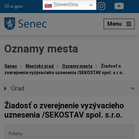
Preskočiť
Slovenčina
SK
e-gov
na
obsah
Menu
Oznamy mesta
Senec
Mestský úrad
Oznamy mesta
Žiadosť o
zverejnenie vyzývacieho uznesenia /SEKOSTAV spol. s.r.o.
Úrad
Prednostka úradu
Žiadosť o zverejnenie vyzývacieho
Úradné hodiny
uznesenia /SEKOSTAV spol. s.r.o.
Úradné sekcie
Oznamy mesta
Prílohy
Agendy (Životné situácie)