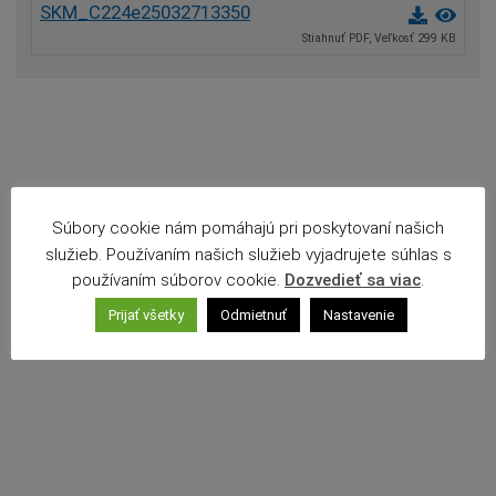
SKM_C224e25032713350
Povinné zverejňovanie
Stiahnuť PDF, Veľkosť 299 KB
Rozpočet mesta
Projekty mesta
Voľné pracovné miesta
Komunikácia v maďarskom jazyku
Súbory cookie nám pomáhajú pri poskytovaní našich
služieb. Používaním našich služieb vyjadrujete súhlas s
používaním súborov cookie.
Dozvedieť sa viac
.
Prijať všetky
Odmietnuť
Nastavenie