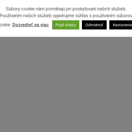
Súbory cookie nám pomáhajú pri poskytovaní našich služieb.
Používaním našich služieb vyjadrujete súhlas s používaním súboro
ookie.
Dozvedieť sa viac
.
Prijať všetky
Odmietnuť
Nastavenie