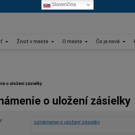
Slovenčina
iť
Život v meste
O meste
Čo je nové
e o uložení zásielky
námenie o uložení zásielky
y
oznámenie o uložení zásielky