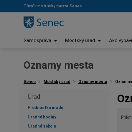
Preskočiť
Oficiálne stránky
mesta Senec
na
obsah
Samospráva
Mestský úrad
Ako vybav
Oznamy mesta
Senec
Mestský úrad
Oznamy mesta
Oznámeni
Oz
Úrad
Prednostka úradu
Úradné hodiny
Príloh
Úradné sekcie