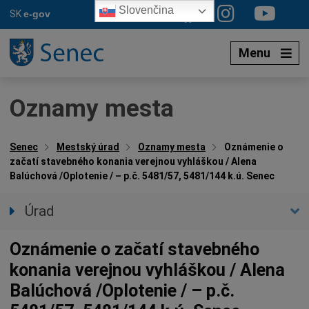
Preskočiť
Slovenčina
SK
e-gov
na
obsah
Menu
Oznamy mesta
Senec
Mestský úrad
Oznamy mesta
Oznámenie o
začatí stavebného konania verejnou vyhláškou / Alena
Balúchová /Oplotenie / – p.č. 5481/57, 5481/144 k.ú. Senec
Úrad
Prednostka úradu
Oznámenie o začatí stavebného
Úradné hodiny
konania verejnou vyhláškou / Alena
Úradné sekcie
Balúchová /Oplotenie / – p.č.
Oznamy mesta