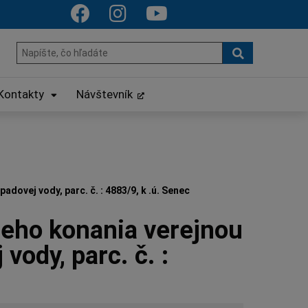
Hľadať
Hľadať:
Kontakty
Návštevník
ovej vody, parc. č. : 4883/9, k .ú. Senec
eho konania verejnou
vody, parc. č. :