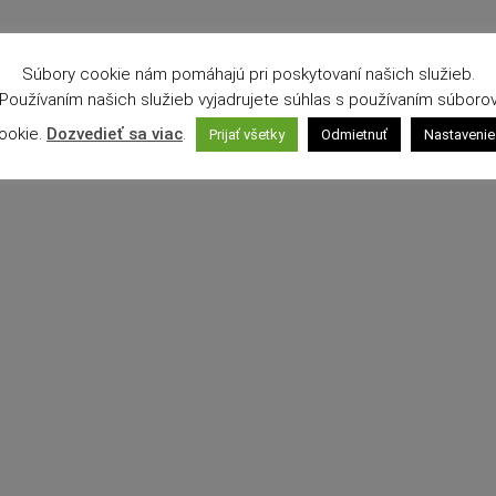
Súbory cookie nám pomáhajú pri poskytovaní našich služieb.
Používaním našich služieb vyjadrujete súhlas s používaním súboro
ookie.
Dozvedieť sa viac
.
Prijať všetky
Odmietnuť
Nastavenie