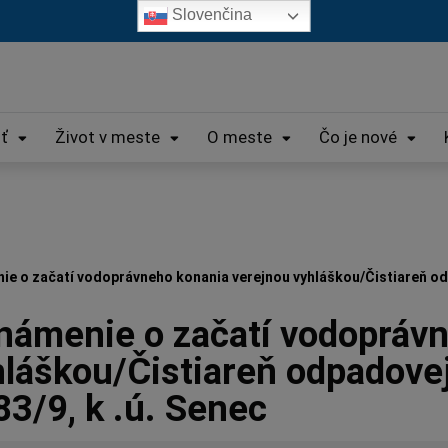
Slovenčina
iť
Život v meste
O meste
Čo je nové
e o začatí vodoprávneho konania verejnou vyhláškou/Čistiareň odpad
námenie o začatí vodoprávn
láškou/Čistiareň odpadovej 
3/9, k .ú. Senec