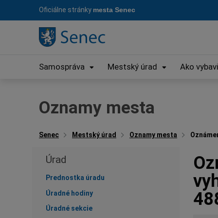
Preskočiť
Oficiálne stránky
mesta Senec
na
obsah
Samospráva
Mestský úrad
Ako vybav
Oznamy mesta
Senec
Mestský úrad
Oznamy mesta
Oznámeni
Oz
Úrad
vyh
Prednostka úradu
488
Úradné hodiny
Úradné sekcie