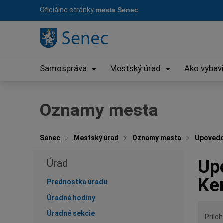
Preskočiť
Oficiálne stránky
mesta Senec
na
obsah
Samospráva
Mestský úrad
Ako vybav
Oznamy mesta
Senec
Mestský úrad
Oznamy mesta
Upovedom
Upo
Úrad
Ke
Prednostka úradu
Úradné hodiny
Úradné sekcie
Príloh