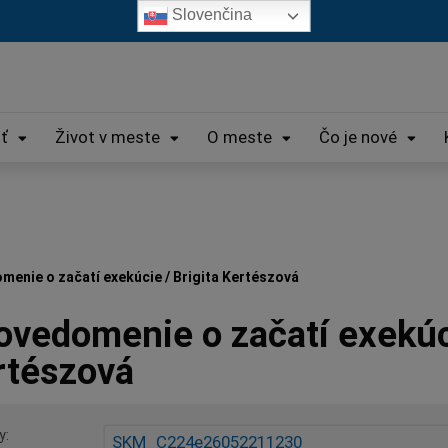
Slovenčina
iť
Život v meste
O meste
Čo je nové
enie o začatí exekúcie / Brigita Kertészová
vedomenie o začatí exekúci
rtészová
y
SKM_C224e26052211230