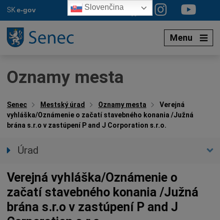
Preskočiť
Slovenčina
SK
e-gov
na
obsah
Menu
Oznamy mesta
Senec
Mestský úrad
Oznamy mesta
Verejná
vyhláška/Oznámenie o začatí stavebného konania /Južná
brána s.r.o v zastúpení P and J Corporation s.r.o.
Úrad
Prednostka úradu
Verejná vyhláška/Oznámenie o
Úradné hodiny
začatí stavebného konania /Južná
Úradné sekcie
brána s.r.o v zastúpení P and J
Oznamy mesta