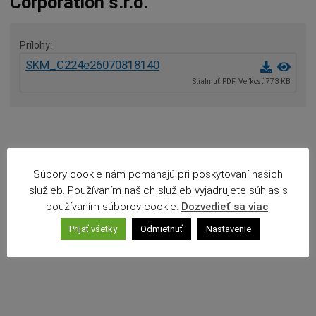
Corporation s.r.o.
Agendy (Životné situácie)
Povinné zverejňovanie
Prílohy
Rozpočet mesta
SKM_C224e26070818140
Projekty mesta
Stiahnuť PDF, Veľkosť 773 KB
Voľné pracovné miesta
Komunikácia v maďarskom jazyku
Súbory cookie nám pomáhajú pri poskytovaní našich
služieb. Používaním našich služieb vyjadrujete súhlas s
používaním súborov cookie.
Dozvedieť sa viac
.
Prijať všetky
Odmietnuť
Nastavenie