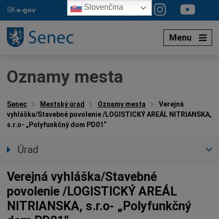
Preskočiť
Slovenčina
SK
e-gov
na
obsah
Menu
Oznamy mesta
Senec
Mestský úrad
Oznamy mesta
Verejná
vyhláška/Stavebné povolenie /LOGISTICKÝ AREÁL NITRIANSKA,
s.r.o- „Polyfunkčný dom PD01“
Úrad
Prednostka úradu
Verejná vyhláška/Stavebné
Úradné hodiny
povolenie /LOGISTICKÝ AREÁL
Úradné sekcie
NITRIANSKA, s.r.o- „Polyfunkčný
Oznamy mesta