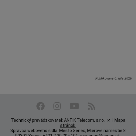
Publikované
6. júla 2026
Technický prevádzkovateľ:
ANTIK Telecom, s.r.o.
|
Mapa
stránok
Správca webového sídla: Mesto Senec, Mierové námestie 8
90301 Senec, +421 2 20 205 101,
musenec@senec.sk
,