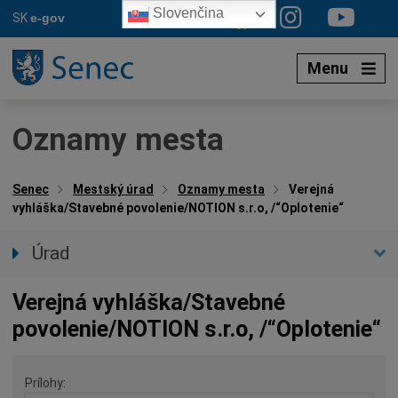
Preskočiť
Slovenčina
SK
e-gov
na
obsah
Menu
Oznamy mesta
Senec
Mestský úrad
Oznamy mesta
Verejná
vyhláška/Stavebné povolenie/NOTION s.r.o, /“Oplotenie“
Úrad
Prednostka úradu
Verejná vyhláška/Stavebné
Úradné hodiny
povolenie/NOTION s.r.o, /“Oplotenie“
Úradné sekcie
Oznamy mesta
Prílohy
Agendy (Životné situácie)