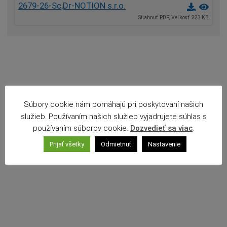
2679-26-Sc,Dr-NOTION s.r.o.
Povinné zverejňovanie
Stiahnuť PDF, Veľkosť 223 KB
Rozpočet mesta
Projekty mesta
Voľné pracovné miesta
Komunikácia v maďarskom jazyku
Súbory cookie nám pomáhajú pri poskytovaní našich
služieb. Používaním našich služieb vyjadrujete súhlas s
používaním súborov cookie.
Dozvedieť sa viac
.
Prijať všetky
Odmietnuť
Nastavenie