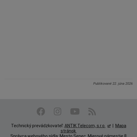
Publikované
22. júna 2026
Technický prevádzkovateľ:
ANTIK Telecom, s.r.o.
|
Mapa
stránok
Správca webového sídla: Mesto Senec, Mierové námestie 8