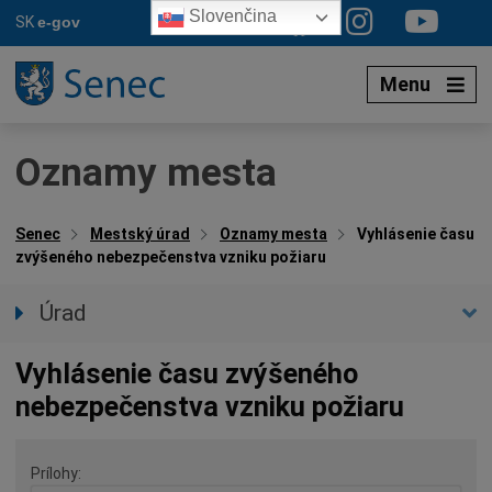
Preskočiť
Slovenčina
SK
e-gov
na
obsah
Menu
Oznamy mesta
Senec
Mestský úrad
Oznamy mesta
Vyhlásenie času
zvýšeného nebezpečenstva vzniku požiaru
Úrad
Prednostka úradu
Vyhlásenie času zvýšeného
Úradné hodiny
nebezpečenstva vzniku požiaru
Úradné sekcie
Oznamy mesta
Prílohy
Agendy (Životné situácie)