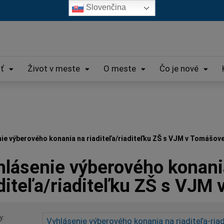
Slovenčina
iť
Život v meste
O meste
Čo je nové
ie výberového konania na riaditeľa/riaditeľku ZŠ s VJM v Tomášov
hlásenie výberového konani
diteľa/riaditeľku ZŠ s VJM
y
Vyhlásenie výberového konania na riaditeľa-ria