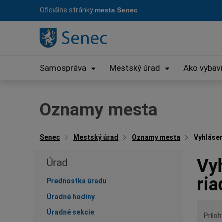
Preskočiť
Oficiálne stránky
mesta Senec
na
obsah
Samospráva
Mestský úrad
Ako vybav
Oznamy mesta
Senec
Mestský úrad
Oznamy mesta
Vyhlásen
Vy
Úrad
ria
Prednostka úradu
Úradné hodiny
Úradné sekcie
Príloh