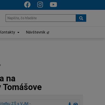
Hľadať
Hľadať:
Kontakty
Návštevník
e
a na
 v Tomášove
diteľku ZŠ s VJM -