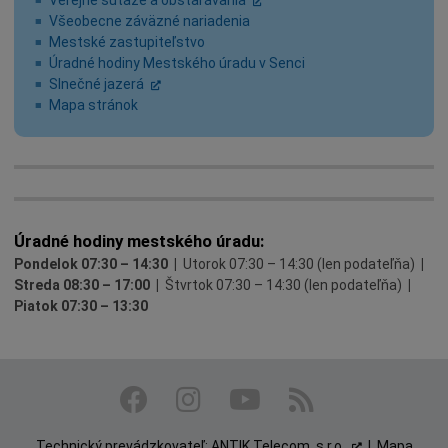
Všeobecne záväzné nariadenia
Mestské zastupiteľstvo
Úradné hodiny Mestského úradu v Senci
Celoročná MESTSKÁ autobusová doprava
Slnečné jazerá
Nainštalovaním mobilnej aplikácie SENEC budete mať všetky
Autobus prevádzkuje spoločnosť
Mapa stránok
Na území mesta Senec financuje triedený zber
Senčan sú noviny obyvateľov mesta Senec, ktoré politicky
dôležité informácie o aktuálnom dianí vždy k dispozícií.
ARRIVA Mobility Solutions s.r.o.
komunálneho odpadu
nezávisle informujú o všetkých stránkach života v Senci
Aplikácia SENEC
Cestovný poriadok
OZV NATUR-PACK, a.s.
s dôrazom na udalosti a témy verejného záujmu.
TRIEDENIE odpadov
Mestské noviny SENČAN
Úradné hodiny mestského úradu:
Pondelok 07:30 – 14:30 |
Utorok 07:30 – 14:30 (len podateľňa)
|
Streda 08:30 – 17:00 |
Štvrtok 07:30 – 14:30 (len podateľňa)
|
Piatok 07:30 – 13:30
Technický prevádzkovateľ:
ANTIK Telecom, s.r.o.
|
Mapa