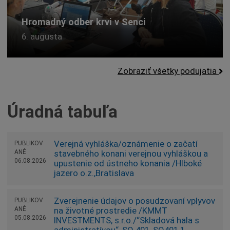
Hromadný odber krvi v Senci
6. augusta
Zobraziť všetky podujatia
Úradná tabuľa
Verejná vyhláška/oznámenie o začatí
PUBLIKOV
ANÉ
stavebného konani verejnou vyhláškou a
06.08.2026
upustenie od ústneho konania /Hlboké
jazero o.z.,Bratislava
Zverejnenie údajov o posudzovaní vplyvov
PUBLIKOV
ANÉ
na životné prostredie /KMMT
05.08.2026
INVESTMENTS, s.r.o./“Skladová hala s
administratívou“, SO 401, SO401.1