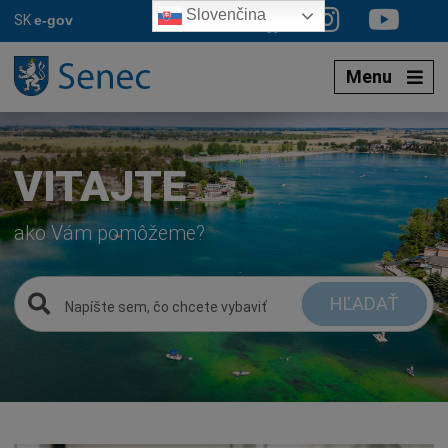
Preskočiť
Slovenčina
SK
e-gov
na
obsah
Menu
VITAJTE
ako Vám pomôžeme?
HĽADAŤ