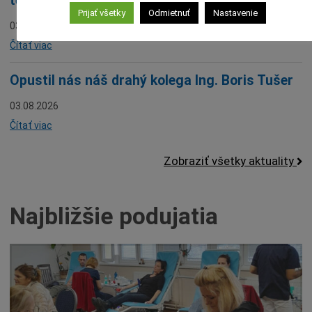
teplotami pre Sene°C
Prijať všetky
Odmietnuť
Nastavenie
03.08.2026
Čítať viac
Opustil nás náš drahý kolega Ing. Boris Tušer
03.08.2026
Čítať viac
Zobraziť všetky aktuality
Najbližšie podujatia