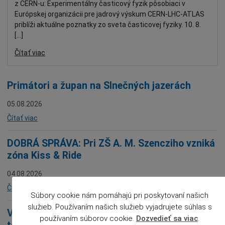
z CERN-u: Experimentálny časticový fyzik pôsobiaci v
Európskej organizácii pre jadrový výskum CERN-LHC-ATLAS
priblíži aktuálne poznatky zo sveta časticovej fyziky. 10. 8.
[…]
Čítať viac
Primátori a župan na Slnečných jazerách
05.08.2026
Čítať viac
DOBRÁ SPRÁVA: Pri ZŠ A. M. Szencziho vzniká
zóna Kiss & Ride
04.08.2026
Čítať viac
Súbory cookie nám pomáhajú pri poskytovaní našich
služieb. Používaním našich služieb vyjadrujete súhlas s
Výstraha SHMÚ 3. stupňa pred vysokými
používaním súborov cookie.
Dozvedieť sa viac
.