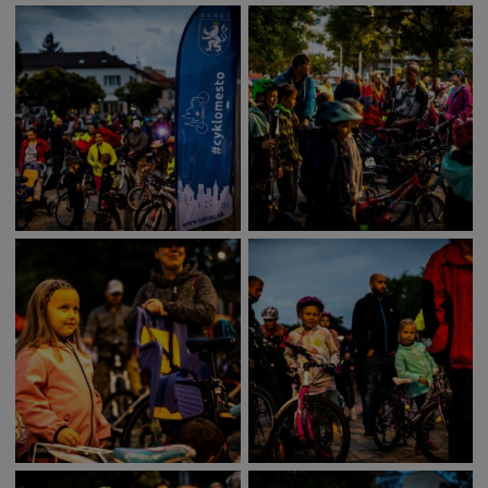
Naše školy
Seniori
Partnerské mestá
Národnostné menšiny
Podujatie
Cyklomesto
Rekonštrukcia
História
Turizmus
Slnečné jazerá
Zdravotníctvo
Dobrovoľníctvo
Rady a tipy
Benefícia