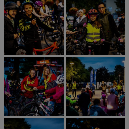
Deti a rodina
Dobrovoľníctvo
Benefícia
Duchovný život
EkoMesto
Tradície
Veda
Zvieratá
Súťaž
Pracovné ponuky