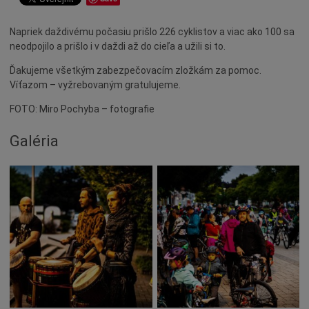
Dotácie
Napriek daždivému počasiu prišlo 226 cyklistov a viac ako 100 sa
Údržba
neodpojilo a prišlo i v daždi až do cieľa a užili si to.
Doprava
Ďakujeme všetkým zabezpečovacím zložkám za pomoc.
Oznamy
Víťazom – vyžrebovaným gratulujeme.
Mestský úrad
FOTO: Miro Pochyba – fotografie
Projekty
Galéria
Primátor
Otázky a odpovede
Napísali o nás
Osobnosti
História
Ocenenia
Voľby
Šport