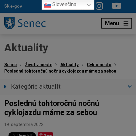
Preskočiť
Slovenčina
SK
e-gov
na
obsah
Menu
Aktuality
Senec
Život v meste
Aktuality
Cyklomesto
Poslednú tohtoročnú nočnú cyklojazdu máme za sebou
Kategórie aktualít
Všetky aktuality
Poslednú tohtoročnú nočnú
Spravodajstvo
cyklojazdu máme za sebou
Parkovacia politika
Kultúra
19. septembra 2022
Ocenenia
Save