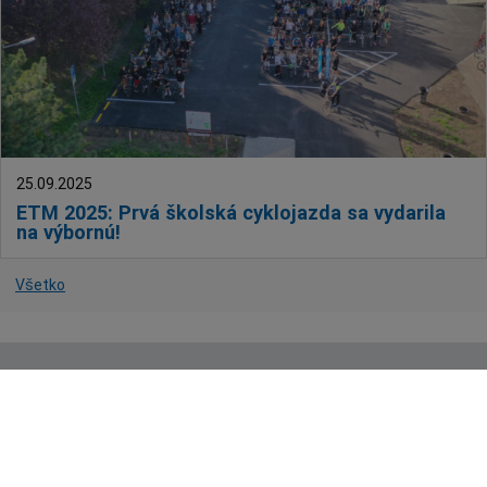
25.09.2025
ETM 2025: Prvá školská cyklojazda sa vydarila
na výbornú!
Všetko
Technický prevádzkovateľ:
ANTIK Telecom, s.r.o.
|
Mapa
stránok
Správca webového sídla: Mesto Senec, Mierové námestie 8