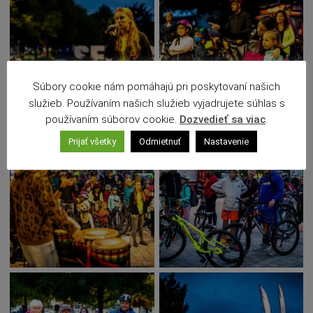
Súbory cookie nám pomáhajú pri poskytovaní našich
služieb. Používaním našich služieb vyjadrujete súhlas s
používaním súborov cookie.
Dozvedieť sa viac
.
Prijať všetky
Odmietnuť
Nastavenie