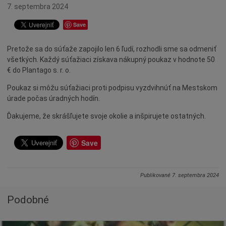
Ocenenia
7. septembra 2024
Dotácie
Save
Údržba
Pretože sa do súťaže zapojilo len 6 ľudí, rozhodli sme sa odmeniť
Doprava
všetkých. Každý súťažiaci získava nákupný poukaz v hodnote 50
Oznamy
€ do Plantago s. r. o.
Mestský úrad
Poukaz si môžu súťažiaci proti podpisu vyzdvihnúť na Mestskom
úrade počas úradných hodín.
Projekty
Primátor
Ďakujeme, že skrášľujete svoje okolie a inšpirujete ostatných.
Otázky a odpovede
Save
Napísali o nás
Osobnosti
Publikované
7. septembra 2024
História
Ocenenia
Podobné
Voľby