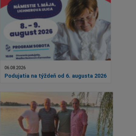
Deti a rodina
Dobrovoľníctvo
Benefícia
Duchovný život
EkoMesto
Tradície
Veda
06.08.2026
Zvieratá
Podujatia na týždeň od 6. augusta 2026
Súťaž
Pracovné ponuky