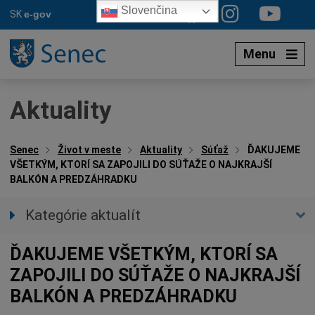
Preskočiť
Slovenčina
SK
e-gov
na
obsah
Menu
Aktuality
Senec
Život v meste
Aktuality
Súťaž
ĎAKUJEME
VŠETKÝM, KTORÍ SA ZAPOJILI DO SÚŤAŽE O NAJKRAJŠÍ
BALKÓN A PREDZÁHRADKU
Kategórie aktualít
Všetky aktuality
ĎAKUJEME VŠETKÝM, KTORÍ SA
Spravodajstvo
ZAPOJILI DO SÚŤAŽE O NAJKRAJŠÍ
Parkovacia politika
BALKÓN A PREDZÁHRADKU
Kultúra