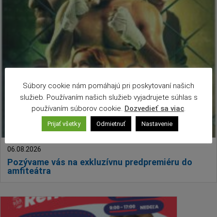
Šport
Naše školy
Seniori
Partnerské mestá
Národnostné menšiny
Podujatie
Súbory cookie nám pomáhajú pri poskytovaní našich
Cyklomesto
služieb. Používaním našich služieb vyjadrujete súhlas s
Rekonštrukcia
používaním súborov cookie.
Dozvedieť sa viac
.
História
Prijať všetky
Odmietnuť
Nastavenie
Turizmus
06.08.2026
Slnečné jazerá
Pozývame vás na exkluzívnu predpremiéru do
Zdravotníctvo
amfiteátra
Dobrovoľníctvo
Rady a tipy
Benefícia