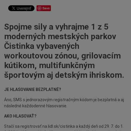
Dotácie
Save
Údržba
Doprava
Spojme sily a vyhrajme 1 z 5
Oznamy
moderných mestských parkov
Mestský úrad
Čistinka vybavených
Projekty
workoutovou zónou, grilovacím
Primátor
kútikom, multifunkčným
Otázky a odpovede
športovým aj detským ihriskom.
Napísali o nás
Osobnosti
JE HLASOVANIE BEZPLATNÉ?
História
Áno, SMS s jednorazovým registračným kódom je bezplatná a aj
následné každodenné hlasovanie.
Ocenenia
Voľby
AKO HLASOVAŤ?
Šport
Stačí sa registrovať na lidl.sk/cistinka a každý deň od 29. 7. do 1.