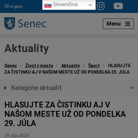
Preskočiť
Slovenčina
SK
e-gov
na
obsah
Menu
Aktuality
Senec
Život v meste
Aktuality
Šport
HLASUJTE
ZA ČISTINKU AJ V NAŠOM MESTE UŽ OD PONDELKA 29. JÚLA
Kategórie aktualít
Všetky aktuality
HLASUJTE ZA ČISTINKU AJ V
Spravodajstvo
NAŠOM MESTE UŽ OD PONDELKA
Parkovacia politika
29. JÚLA
Kultúra
Ocenenia
29. júla 2024