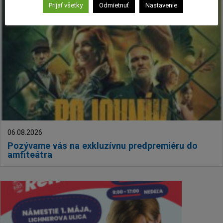
Deti a rodina
Prijať všetky
Odmietnuť
Nastavenie
Dobrovoľníctvo
Benefícia
Duchovný život
EkoMesto
Tradície
Veda
Zvieratá
Súťaž
06.08.2026
Pracovné ponuky
Pozývame vás na exkluzívnu predpremiéru do
amfiteátra