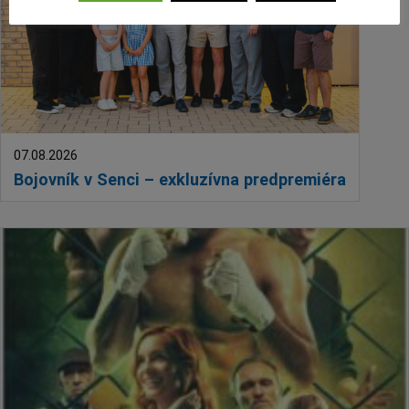
Deti a rodina
Dobrovoľníctvo
Benefícia
Duchovný život
EkoMesto
Tradície
07.08.2026
Veda
Bojovník v Senci – exkluzívna predpremiéra
Zvieratá
Súťaž
Pracovné ponuky