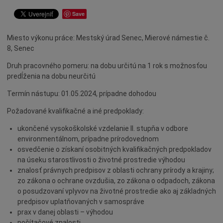
Dotácie
Save
Údržba
Miesto výkonu práce: Mestský úrad Senec, Mierové námestie č.
Doprava
8, Senec
Oznamy
Druh pracovného pomeru: na dobu určitú na 1 rok s možnosťou
Mestský úrad
predĺženia na dobu neurčitú
Projekty
Termín nástupu: 01.05.2024, prípadne dohodou
Primátor
Požadované kvalifikačné a iné predpoklady:
Otázky a odpovede
ukončené vysokoškolské vzdelanie II. stupňa v odbore
Napísali o nás
environmentálnom, prípadne prírodovednom
osvedčenie o získaní osobitných kvalifikačných predpokladov
Osobnosti
na úseku starostlivosti o životné prostredie výhodou
História
znalosť právnych predpisov z oblasti ochrany prírody a krajiny;
zo zákona o ochrane ovzdušia, zo zákona o odpadoch, zákona
Ocenenia
o posudzovaní vplyvov na životné prostredie ako aj základných
Voľby
predpisov uplatňovaných v samospráve
prax v danej oblasti – výhodou
Šport
počítačové znalosti