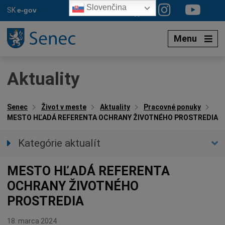
Preskočiť
Slovenčina
SK
e-gov
na
obsah
Menu
Aktuality
Senec
Život v meste
Aktuality
Pracovné ponuky
MESTO HĽADÁ REFERENTA OCHRANY ŽIVOTNÉHO PROSTREDIA
Kategórie aktualít
Všetky aktuality
MESTO HĽADÁ REFERENTA
Spravodajstvo
OCHRANY ŽIVOTNÉHO
Parkovacia politika
PROSTREDIA
Kultúra
Ocenenia
18. marca 2024