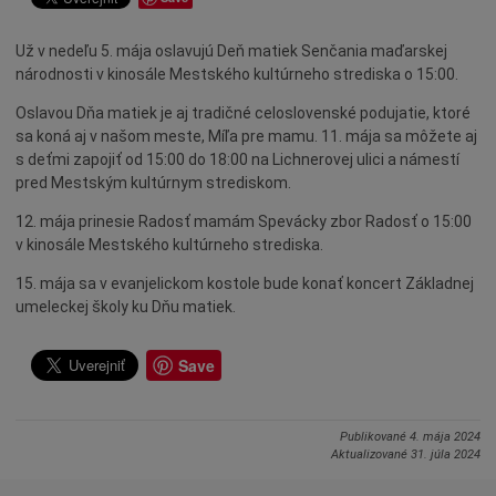
Dotácie
Už v nedeľu 5. mája oslavujú Deň matiek Senčania maďarskej
Údržba
národnosti v kinosále Mestského kultúrneho strediska o 15:00.
Doprava
Oslavou Dňa matiek je aj tradičné celoslovenské podujatie, ktoré
Oznamy
sa koná aj v našom meste, Míľa pre mamu. 11. mája sa môžete aj
Mestský úrad
s deťmi zapojiť od 15:00 do 18:00 na Lichnerovej ulici a námestí
pred Mestským kultúrnym strediskom.
Projekty
12. mája prinesie Radosť mamám Spevácky zbor Radosť o 15:00
Primátor
v kinosále Mestského kultúrneho strediska.
Otázky a odpovede
15. mája sa v evanjelickom kostole bude konať koncert Základnej
Napísali o nás
umeleckej školy ku Dňu matiek.
Osobnosti
Save
História
Ocenenia
Voľby
Publikované
4. mája 2024
Aktualizované
31. júla 2024
Šport