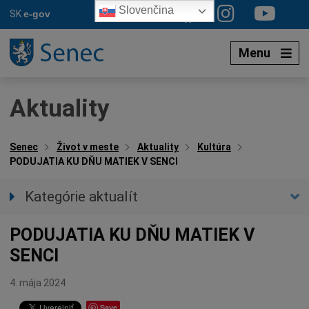
Preskočiť
Slovenčina
SK
e-gov
na
obsah
Menu
Aktuality
Senec
Život v meste
Aktuality
Kultúra
PODUJATIA KU DŇU MATIEK V SENCI
Kategórie aktualít
Všetky aktuality
PODUJATIA KU DŇU MATIEK V
Spravodajstvo
SENCI
Parkovacia politika
Kultúra
4. mája 2024
Ocenenia
Save