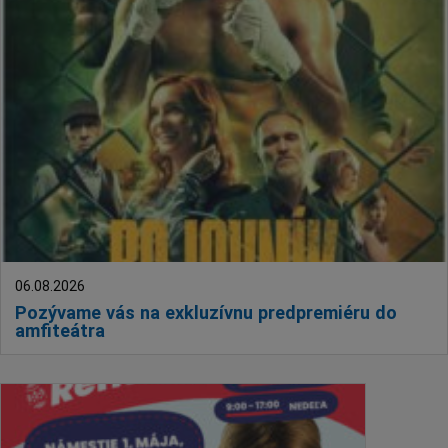
Deti a rodina
Dobrovoľníctvo
Benefícia
Duchovný život
EkoMesto
Tradície
Veda
Zvieratá
Súťaž
06.08.2026
Pracovné ponuky
Pozývame vás na exkluzívnu predpremiéru do
amfiteátra