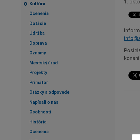
1. okt
Kultúra
Ocenenia
Dotácie
Inform
Údržba
info@s
Doprava
Posiel
Oznamy
konani
Mestský úrad
Projekty
Primátor
Otázky a odpovede
Napísali o nás
Osobnosti
História
Ocenenia