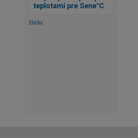
teplotami pre Sene°C
Všetko