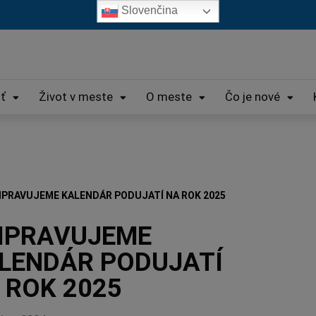
Slovenčina
iť
Život v meste
O meste
Čo je nové
IPRAVUJEME KALENDÁR PODUJATÍ NA ROK 2025
IPRAVUJEME
LENDÁR PODUJATÍ
 ROK 2025