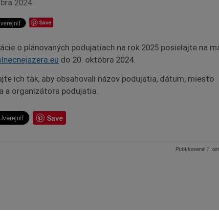
óbra 2024
Save
ácie o plánovaných podujatiach na rok 2025 posielajte na ma
lnecnejazera.eu
do 20. októbra 2024.
ajte ich tak, aby obsahovali názov podujatia, dátum, miesto
a a organizátora podujatia.
Save
Publikované
1. ok