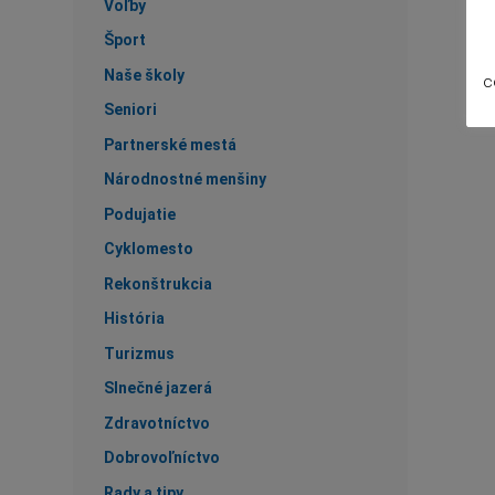
Voľby
Šport
Naše školy
c
Seniori
Partnerské mestá
Národnostné menšiny
Podujatie
Cyklomesto
Rekonštrukcia
História
Turizmus
Slnečné jazerá
Zdravotníctvo
Dobrovoľníctvo
Rady a tipy