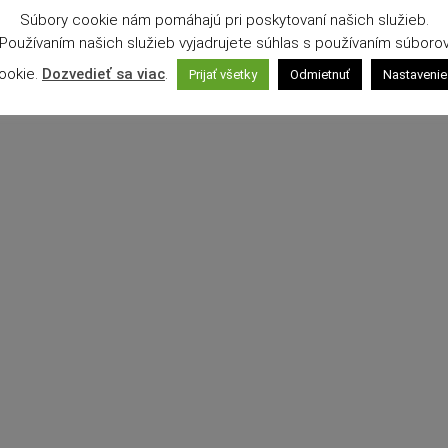
Súbory cookie nám pomáhajú pri poskytovaní našich služieb.
Používaním našich služieb vyjadrujete súhlas s používaním súboro
ookie.
Dozvedieť sa viac
.
Prijať všetky
Odmietnuť
Nastavenie