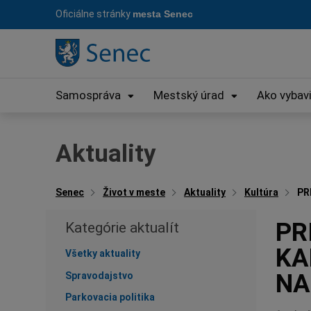
Preskočiť
Oficiálne stránky
mesta Senec
na
obsah
Samospráva
Mestský úrad
Ako vybav
Aktuality
Senec
Život v meste
Aktuality
Kultúra
PR
PR
Kategórie aktualít
KA
Všetky aktuality
NA
Spravodajstvo
Parkovacia politika