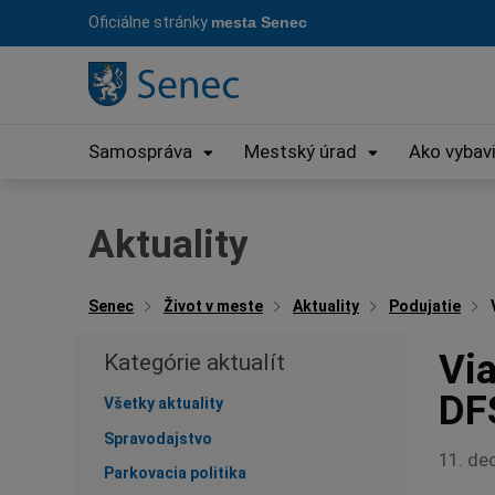
Preskočiť
Oficiálne stránky
mesta Senec
na
obsah
Samospráva
Mestský úrad
Ako vybav
Aktuality
Senec
Život v meste
Aktuality
Podujatie
Vi
Kategórie aktualít
DF
Všetky aktuality
Spravodajstvo
11. de
Parkovacia politika