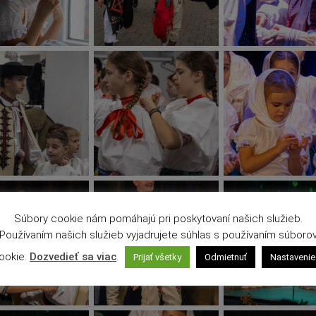
Súbory cookie nám pomáhajú pri poskytovaní našich služieb.
Používaním našich služieb vyjadrujete súhlas s používaním súboro
ookie.
Dozvedieť sa viac
.
Prijať všetky
Odmietnuť
Nastavenie