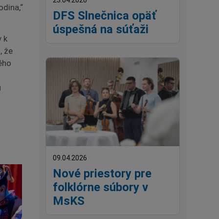
23.04.2026
odina,“
DFS Slnečnica opäť
úspešná na súťaži
v k
, že
ého
u
09.04.2026
Nové priestory pre
folklórne súbory v
MsKS