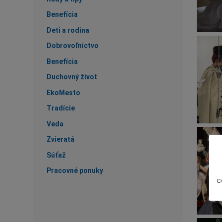
Benefícia
Deti a rodina
Dobrovoľníctvo
Benefícia
Duchovný život
EkoMesto
Tradície
Veda
Zvieratá
Súťaž
Pracovné ponuky
c