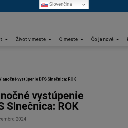
Slovenčina
iť
Život v meste
O meste
Čo je nové
Vianočné vystúpenie DFS Slnečnica: ROK
anočné vystúpenie
S Slnečnica: ROK
cembra 2024