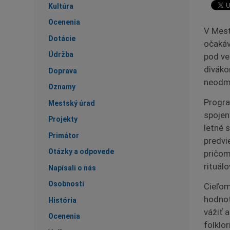
Kultúra
Ocenenia
V Mest
Dotácie
očakáv
Údržba
pod ve
diváko
Doprava
neodmy
Oznamy
Progra
Mestský úrad
spojen
Projekty
letné 
Primátor
predvi
Otázky a odpovede
pričom
rituálo
Napísali o nás
Osobnosti
Cieľom
hodnot
História
vážiť 
Ocenenia
folklor