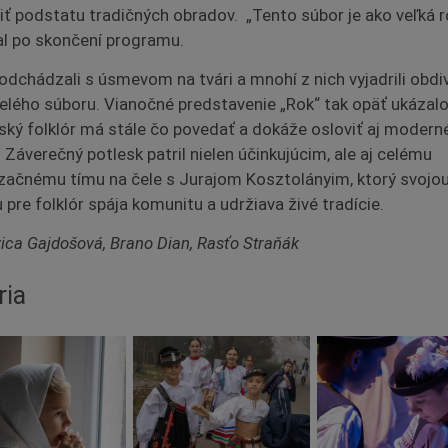
iť podstatu tradičných obradov. „Tento súbor je ako veľká r
l po skončení programu.
 odchádzali s úsmevom na tvári a mnohí z nich vyjadrili obdi
celého súboru. Vianočné predstavenie „Rok“ tak opäť ukázalo
ský folklór má stále čo povedať a dokáže osloviť aj modern
. Záverečný potlesk patril nielen účinkujúcim, ale aj celému
začnému tímu na čele s Jurajom Kosztolányim, ktorý svojo
 pre folklór spája komunitu a udržiava živé tradície.
Ivica Gajdošová, Brano Dian, Rasťo Straňák
ria