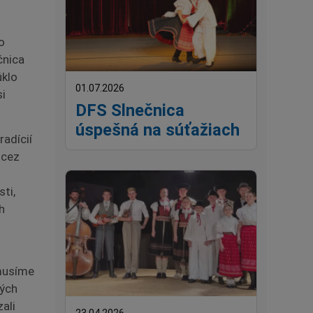
o
čnica
úklo
01.07.2026
si
DFS Slnečnica
úspešná na súťažiach
radícií
 cez
ti,
h
 musíme
dých
zali