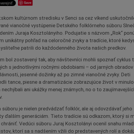
Save
skom kultúrnom stredisku v Senci sa cez víkend uskutočnil
ané vianočné vystúpenie Detského folklórneho súboru Slne
dením Juraja Kosztolányiho. Podujatie s názvom „Rok“ pon
m unikátny pohľad na celoročné zvyky a tradície, ktoré kedy
sliteľne patrili do každodenného života našich predkov.
m bol zostavený tak, aby návštevníci mohli spoznať cyklus t
ých s jednotlivými ročnými obdobiami – od jarných obradov
slávnosti, jesenné dožinky až po zimné vianočné zvyky. Deti
edli tance, piesne a dramatizácie zobrazujúce život v minulos
 nechýbali ani ukážky menej známych, no o to zaujímavejšíc
v.
 súboru je nielen predvádzať folklór, ale aj odovzdávať jeho
y ďalším generáciám. Tieto tradície sú odkazom, ktorý si
a chrániť. Vedúci súboru Juraj Kosztolányi ocenil snahu mla
istov, ktorí sa s nadšením vžili do predstavených rolí a doká