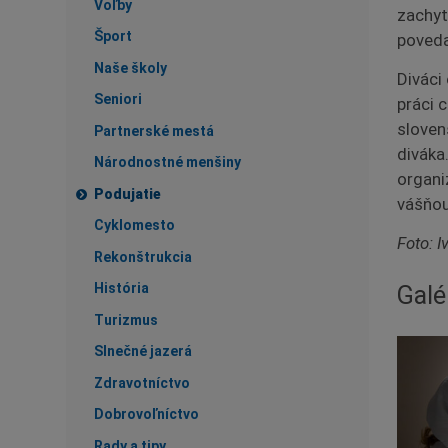
Voľby
zachyt
Šport
poveda
Naše školy
Diváci
Seniori
práci 
sloven
Partnerské mestá
diváka
Národnostné menšiny
organi
Podujatie
vášňou
Cyklomesto
Foto: 
Rekonštrukcia
História
Galé
Turizmus
Slnečné jazerá
Zdravotníctvo
Dobrovoľníctvo
Rady a tipy