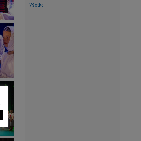
Všetko
v